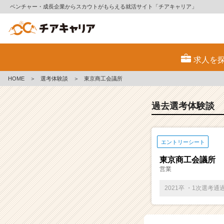
ベンチャー・成長企業からスカウトがもらえる就活サイト「チアキャリア」
E
S・
求人を
選
考
HOME
＞
選考体験談
＞
東京商工会議所
体
験
談
過去選考体験談
一
覧
|
エントリーシート
ベ
ン
東京商工会議所
チ
営業
ャ
ー・
2021卒 ・1次選考通
成
長
企