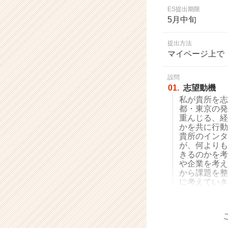
業
ES提出期限
か
5月中旬
ら
ス
提出方法
カ
マイページ上で
ウ
ト
設問
が
01.
志望動機
届
私が貴所を志
く
都・東京の発
就
重んじる、経
活
かを共に行動
サ
貴所のインタ
イ
が、何よりも
きるのかを考
ト
や企業を考え
チ
から課題を整
ア
に考えていき
キ
ャ
リ
ア