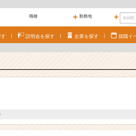
探す
説明会を
探す
企業を
探す
就職
イ
過