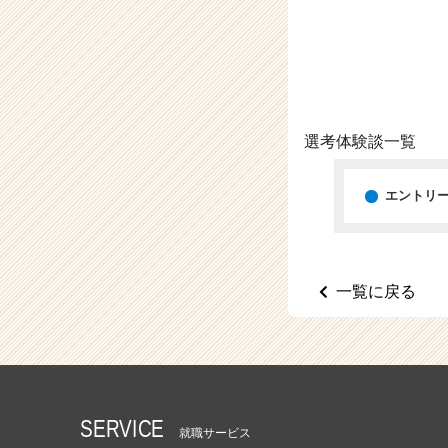
（C
h
e
e
r
C
a
選考体験談一覧
r
e
e
エントリ
r）
一覧に戻る
SERVICE
就職サービス