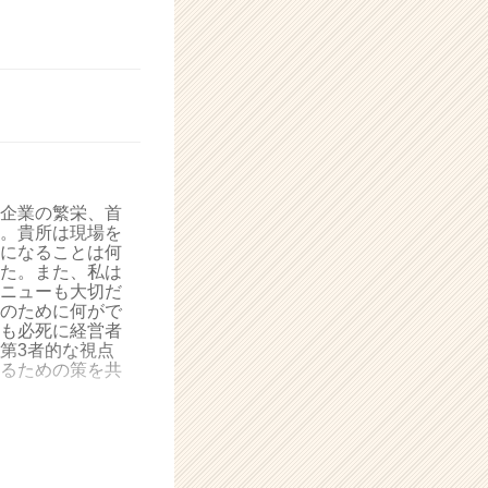
企業の繁栄、首
。貴所は現場を
になることは何
た。また、私は
ニューも大切だ
のために何がで
も必死に経営者
第3者的な視点
るための策を共