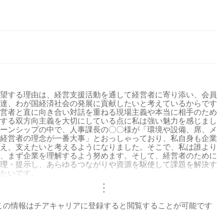
望する理由は、経営支援活動を通して経営者に寄り添い、会員
達、わが国経済社会の発展に貢献したいと考えているからです
営者と直に向き合い対話を重ねる現場主義や本当に相手のため
する双方向主義を大切にしている点に私は強い魅力を感じまし
ーンシップの中で、人事課長の〇〇様が「環境や設備、席、メ
経営者の理念が一番大事」とおっしゃっており、私自身も企業
え、支えたいと考えるようになりました。そこで、私は誰より
、まず企業を理解するよう努めます。そして、経営者のために
理・提示し、あらゆるつながりや資源を駆使して課題を解決す
たいです。
・
・
・
この情報はチアキャリアに登録すると閲覧することが可能です