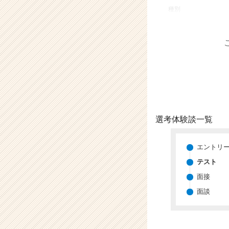
業
種別
か
ら
ス
カ
ウ
ト
が
届
く
就
選考体験談一覧
活
サ
イ
エントリ
ト
テスト
チ
面接
ア
キ
面談
ャ
リ
ア