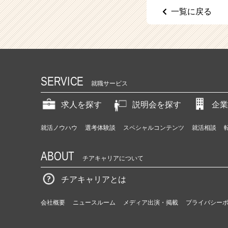
（C
一覧に戻る
h
e
e
r
C
a
r
SERVICE
就職サービス
e
e
求人を探す
説明会を探す
企業
r）
就活ノウハウ
選考体験談
スペシャルコンテンツ
就活相談
ABOUT
チアキャリアについて
チアキャリアとは
会社概要
ニュースルーム
メディア出演・掲載
プライバシー