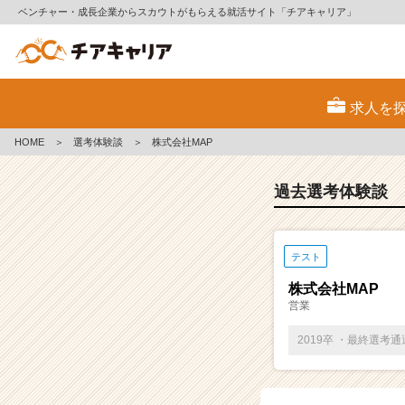
ベンチャー・成長企業からスカウトがもらえる就活サイト「チアキャリア」
E
S・
求人を
選
考
HOME
＞
選考体験談
＞
株式会社MAP
体
験
談
過去選考体験談
一
覧
|
テスト
ベ
ン
株式会社MAP
チ
営業
ャ
ー・
2019卒 ・最終選考
成
長
企