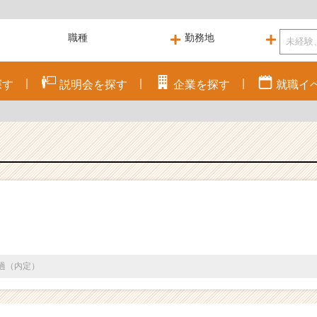
探す
説明会を
探す
企業を
探す
就職
イ
通過（内定）