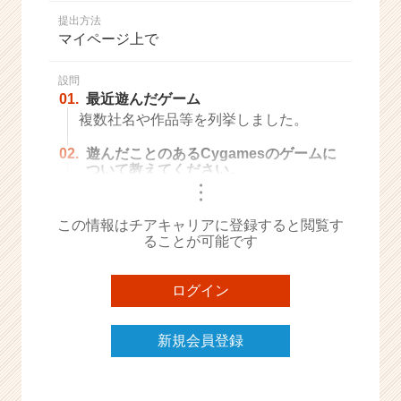
か
提出方法
ら
マイページ上で
ス
カ
ウ
設問
01.
最近遊んだゲーム
ト
が
複数社名や作品等を列挙しました。
届
02.
遊んだことのあるCygamesのゲームに
く
ついて教えてください。
就
・
活
・
・
サ
この情報はチアキャリアに登録すると閲覧す
イ
ることが可能です
ト
チ
ア
ログイン
キ
ャ
新規会員登録
リ
ア
（C
h