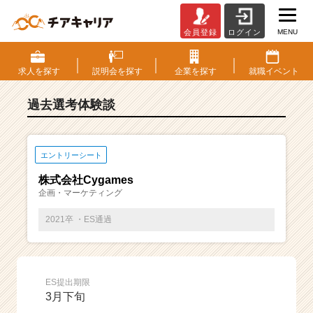
MENU
会員登録
ログイン
E
S・
選
求人を
探す
説明会を
探す
企業を
探す
就職
イベント
考
体
過去選考体験談
験
談
一
覧
エントリーシート
|
株式会社Cygames
ベ
企画・マーケティング
ン
チ
2021卒 ・ES通過
ャ
ー・
成
長
ES提出期限
企
3月下旬
業