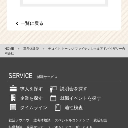
e
e
r
一覧に戻る
C
a
r
e
e
HOME
＞
選考体験談
＞
デロイト トーマツ ファイナンシャルアドバイザリー合
r）
同会社
SERVICE
就職サービス
求人を探す
説明会を探す
企業を探す
就職イベントを探す
タイムライン
適性検査
就活ノウハウ
選考体験談
スペシャルコンテンツ
就活相談
転職相談
企業マンガ
チアキャリアユーザーガイド