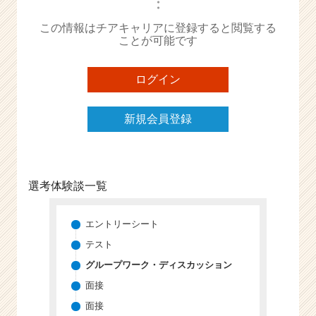
・
か
・
ら
この情報はチアキャリアに登録すると閲覧する
ス
ことが可能です
カ
ウ
ト
ログイン
が
届
新規会員登録
く
就
活
サ
イ
選考体験談一覧
ト
チ
エントリーシート
ア
キ
テスト
ャ
グループワーク・ディスカッション
リ
ア
面接
（C
面接
h