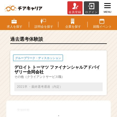
MENU
会員登録
ログイン
E
S・
選
求人を
探す
説明会を
探す
企業を
探す
就職
イベント
考
体
過去選考体験談
験
談
一
覧
グループワーク・ディスカッション
|
デロイト トーマツ ファイナンシャルアドバイ
ベ
ザリー合同会社
ン
その他（クライアントサービス職）
チ
ャ
2021卒 ・最終選考通過（内定）
ー・
成
長
企
実施時期
業
・