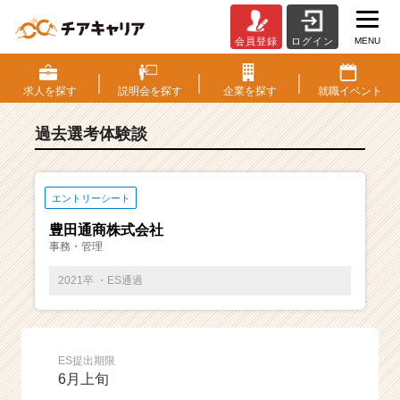
MENU
会員登録
ログイン
E
S・
選
求人を
探す
説明会を
探す
企業を
探す
就職
イベント
考
体
過去選考体験談
験
談
一
覧
エントリーシート
|
豊田通商株式会社
ベ
事務・管理
ン
チ
2021卒 ・ES通過
ャ
ー・
成
長
ES提出期限
企
6月上旬
業