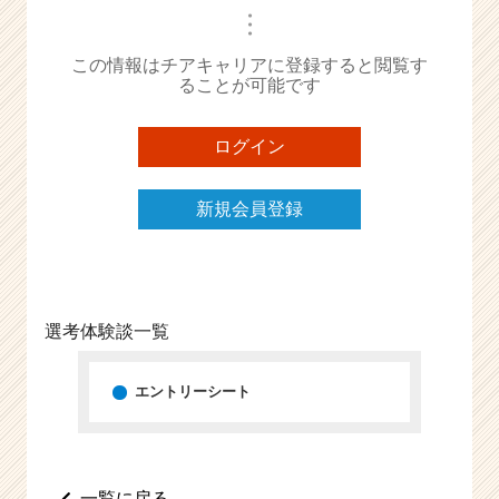
・
e
・
・
e
この情報はチアキャリアに登録すると閲覧す
r
ることが可能です
C
a
r
ログイン
e
e
r）
新規会員登録
選考体験談一覧
エントリーシート
一覧に戻る