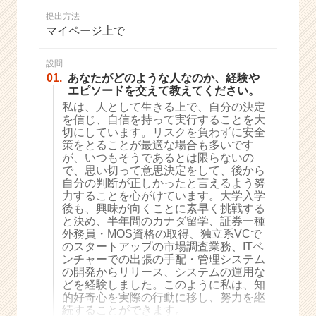
か
提出方法
ら
マイページ上で
ス
カ
ウ
設問
01.
あなたがどのような人なのか、経験や
ト
エピソードを交えて教えてください。
が
私は、人として生きる上で、自分の決定
届
を信じ、自信を持って実行することを大
く
切にしています。リスクを負わずに安全
就
策をとることが最適な場合も多いです
活
が、いつもそうであるとは限らないの
サ
で、思い切って意思決定をして、後から
イ
自分の判断が正しかったと言えるよう努
力することを心がけています。大学入学
ト
後も、興味が向くことに素早く挑戦する
チ
と決め、半年間のカナダ留学、証券一種
ア
外務員・MOS資格の取得、独立系VCで
キ
のスタートアップの市場調査業務、ITベ
ャ
ンチャーでの出張の手配・管理システム
リ
の開発からリリース、システムの運用な
どを経験しました。このように私は、知
ア
的好奇心を実際の行動に移し、努力を継
（C
続することができます。
h