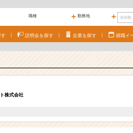
探す
説明会を
探す
企業を
探す
就職
イ
ト株式会社