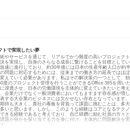
フトで実現したい夢
術やサービスを通じて、リアルでかつ難度の高いプロジェクト
決を実現し、自身のさらなる成長に繋げることを目標としてい
急速に進行しており、約30年後には日本の生産年齢人口が約
の問題に対応するためには、従来までの働き方の延長ではほぼ
変えていく必要があります。私はその解決策の一つとして、効
60度のプロジェクト管理を行うことができるOffice 365を用
に浸透させ、日本の労働環境を主体的に変えていきたいと考え
、企業だけでなく一般消費者においてもますます存在感が増し
表する大企業のビジネスには欠かせない存在となっています。
期待も大きく、貴社の看板を背負って課題に挑むことは、多大
多いと思います。しかし、このような経験はコアとなるテクノ
できる経験であると考えており、自己研鑽に励む社員の方々と
課題が何かを探り当てる力を身に付け、主体的に問題解決を実
す。