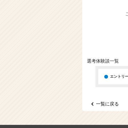
（C
h
e
e
r
C
a
r
e
e
選考体験談一覧
r）
エントリ
一覧に戻る