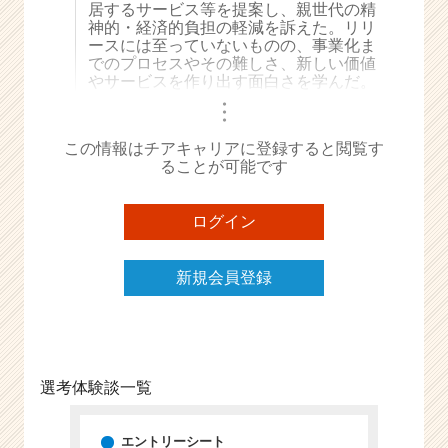
居するサービス等を提案し、親世代の精
e
神的・経済的負担の軽減を訴えた。リリ
e
ースには至っていないものの、事業化ま
r
でのプロセスやその難しさ、新しい価値
やサービスを作り出す面白さを学んだ。
C
a
・
・
・
r
e
この情報はチアキャリアに登録すると閲覧す
ることが可能です
e
r）
ログイン
新規会員登録
選考体験談一覧
エントリーシート