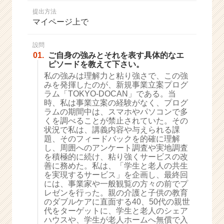
か
提出方法
ら
マイページ上で
ス
カ
ウ
設問
01.
ご自身の強みとそれを表す具体的なエ
ト
ピソードを教えて下さい。
が
私の強みは理解力と粘り強さで、この強
届
みを発揮したのが、新規事業立案プログ
く
ラム「TOKYO-DOCAN」である。当
就
時、私は事業立案の経験がなく、プログ
活
ラムの期間中は、スマホやパソコンで多
サ
くを調べることが禁止されていた。その
イ
状況で私は、講義内容や与えられる課
題、そのフィードバックを的確に理解
ト
し、周囲へのアンケート調査や実地調査
チ
を積極的に続け、粘り強くサービスの改
ア
善に務めた。私は、「学生と老人の共生
キ
を実現するサービス」を企画し、最終回
ャ
には、事業家や一般観覧の方々の前でプ
リ
レゼンを行った。親の介護と子供の教育
のダブルケアに直面する40、50代の親世
ア
代をターゲットに、学生と老人のシェア
（C
ハウスや、学生が老人ホームへ無償で入
h