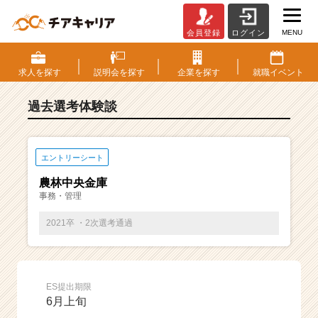
MENU
会員登録
ログイン
E
S・
選
求人を
探す
説明会を
探す
企業を
探す
就職
イベント
考
体
過去選考体験談
験
談
一
覧
エントリーシート
|
農林中央金庫
ベ
事務・管理
ン
チ
2021卒 ・2次選考通過
ャ
ー・
成
長
ES提出期限
企
6月上旬
業