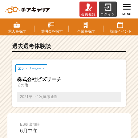
MENU
会員登録
ログイン
E
S・
選
求人を
探す
説明会を
探す
企業を
探す
就職
イベント
考
体
過去選考体験談
験
談
一
覧
エントリーシート
|
株式会社ビズリーチ
ベ
その他
ン
チ
2021卒 ・1次選考通過
ャ
ー・
成
長
ES提出期限
企
6月中旬
業