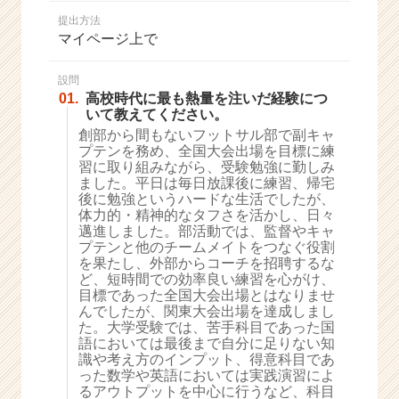
か
提出方法
ら
マイページ上で
ス
カ
ウ
設問
01.
高校時代に最も熱量を注いだ経験につ
ト
いて教えてください。
が
創部から間もないフットサル部で副キャ
届
プテンを務め、全国大会出場を目標に練
く
習に取り組みながら、受験勉強に勤しみ
就
ました。平日は毎日放課後に練習、帰宅
活
後に勉強というハードな生活でしたが、
サ
体力的・精神的なタフさを活かし、日々
イ
邁進しました。部活動では、監督やキャ
プテンと他のチームメイトをつなぐ役割
ト
を果たし、外部からコーチを招聘するな
チ
ど、短時間での効率良い練習を心がけ、
ア
目標であった全国大会出場とはなりませ
キ
んでしたが、関東大会出場を達成しまし
ャ
た。大学受験では、苦手科目であった国
リ
語においては最後まで自分に足りない知
識や考え方のインプット、得意科目であ
ア
った数学や英語においては実践演習によ
（C
るアウトプットを中心に行うなど、科目
h