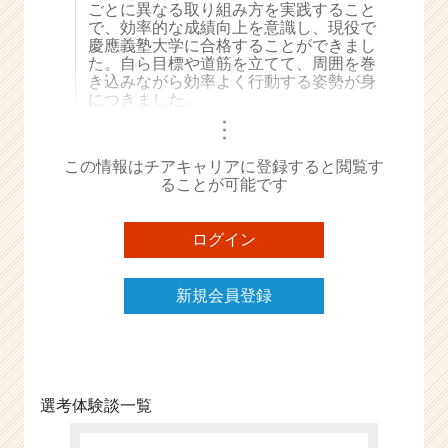
ごとに異なる取り組み方を実践すること
e
で、効率的な成績向上を意識し、現役で
e
慶應義塾大学に合格することができまし
r
た。自ら目標や道筋を立てて、周囲を巻
き込みながら効率よく行動する姿勢が身
C
につきました。
a
・
r
・
・
e
この情報はチアキャリアに登録すると閲覧す
e
ることが可能です
r）
ログイン
新規会員登録
選考体験談一覧