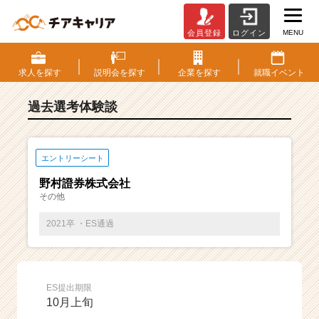
MENU
会員登録
ログイン
E
S・
選
求人を
探す
説明会を
探す
企業を
探す
就職
イベント
考
体
過去選考体験談
験
談
一
覧
エントリーシート
|
野村證券株式会社
ベ
その他
ン
チ
2021卒 ・ES通過
ャ
ー・
成
長
ES提出期限
企
10月上旬
業