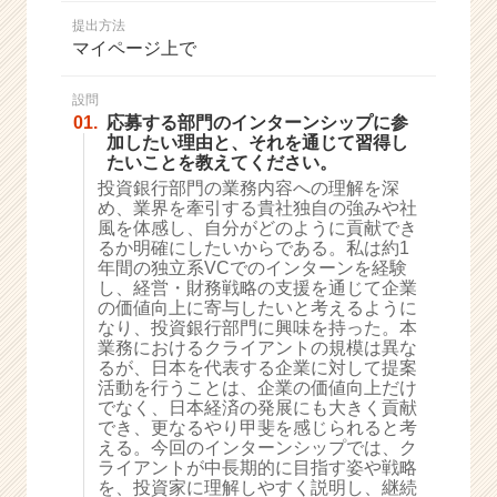
か
提出方法
ら
マイページ上で
ス
カ
ウ
設問
01.
応募する部門のインターンシップに参
ト
加したい理由と、それを通じて習得し
が
たいことを教えてください。
届
投資銀行部門の業務内容への理解を深
く
め、業界を牽引する貴社独自の強みや社
就
風を体感し、自分がどのように貢献でき
活
るか明確にしたいからである。私は約1
サ
年間の独立系VCでのインターンを経験
イ
し、経営・財務戦略の支援を通じて企業
の価値向上に寄与したいと考えるように
ト
なり、投資銀行部門に興味を持った。本
チ
業務におけるクライアントの規模は異な
ア
るが、日本を代表する企業に対して提案
キ
活動を行うことは、企業の価値向上だけ
ャ
でなく、日本経済の発展にも大きく貢献
リ
でき、更なるやり甲斐を感じられると考
える。今回のインターンシップでは、ク
ア
ライアントが中長期的に目指す姿や戦略
（C
を、投資家に理解しやすく説明し、継続
h