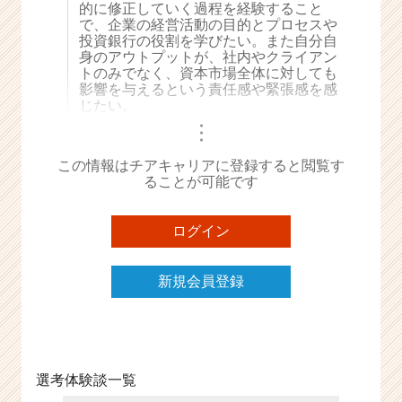
的に修正していく過程を経験すること
e
で、企業の経営活動の目的とプロセスや
e
投資銀行の役割を学びたい。また自分自
r
身のアウトプットが、社内やクライアン
トのみでなく、資本市場全体に対しても
C
影響を与えるという責任感や緊張感を感
a
じたい。
r
・
e
・
・
e
この情報はチアキャリアに登録すると閲覧す
r）
ることが可能です
ログイン
新規会員登録
選考体験談一覧