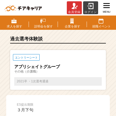
MENU
会員登録
ログイン
E
S・
選
求人を
探す
説明会を
探す
企業を
探す
就職
イベント
考
体
過去選考体験談
験
談
一
覧
エントリーシート
|
アプリシェイトグループ
ベ
その他（介護職）
ン
チ
2021卒 ・1次選考通過
ャ
ー・
成
長
ES提出期限
企
３月下句
業