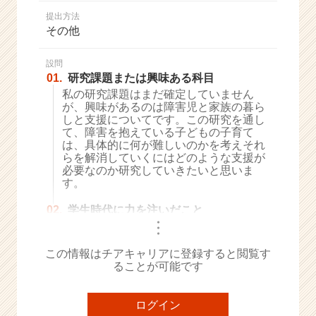
か
提出方法
ら
その他
ス
カ
ウ
設問
01.
研究課題または興味ある科目
ト
が
私の研究課題はまだ確定していません
が、興味があるのは障害児と家族の暮ら
届
しと支援についてです。この研究を通し
く
て、障害を抱えている子どもの子育て
就
は、具体的に何が難しいのかを考えそれ
活
らを解消していくにはどのような支援が
サ
必要なのか研究していきたいと思いま
イ
す。
ト
02.
学生時代に力を注いだこと
チ
・
ア
・
・
キ
この情報はチアキャリアに登録すると閲覧す
ャ
ることが可能です
リ
ア
（C
ログイン
h