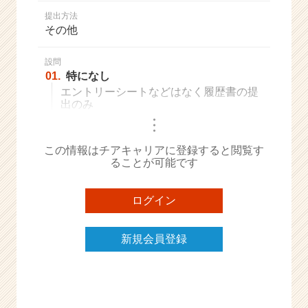
か
提出方法
ら
その他
ス
カ
ウ
設問
01.
特になし
ト
が
エントリーシートなどはなく履歴書の提
出のみ
届
く
・
・
・
就
活
この情報はチアキャリアに登録すると閲覧す
ることが可能です
サ
イ
ト
ログイン
チ
ア
キ
新規会員登録
ャ
リ
ア
（C
h