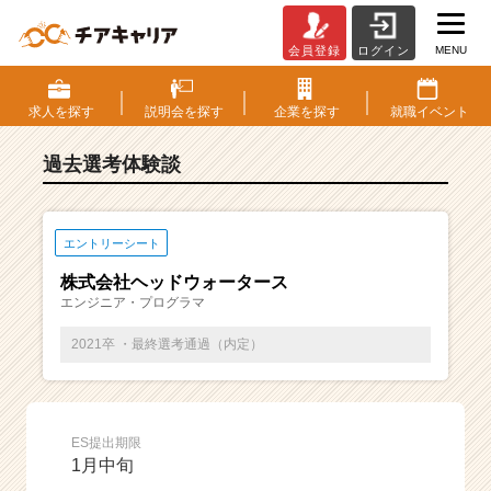
MENU
会員登録
ログイン
E
S・
選
求人を
探す
説明会を
探す
企業を
探す
就職
イベント
考
体
過去選考体験談
験
談
一
覧
エントリーシート
|
株式会社ヘッドウォータース
ベ
エンジニア・プログラマ
ン
チ
2021卒 ・最終選考通過（内定）
ャ
ー・
成
長
ES提出期限
企
1月中旬
業