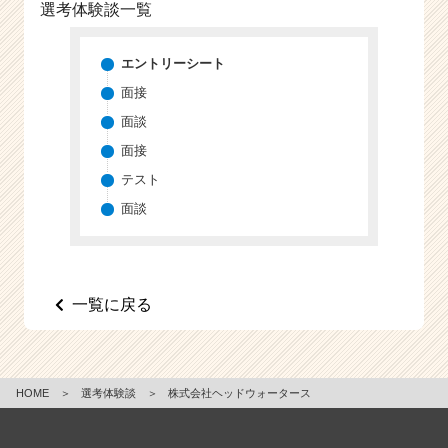
選考体験談一覧
e
e
r
エントリーシート
C
面接
a
面談
r
e
面接
e
テスト
r）
面談
一覧に戻る
HOME
＞
選考体験談
＞
株式会社ヘッドウォータース