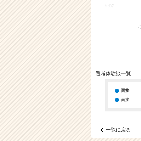
業
面接名
か
ら
ス
カ
ウ
ト
が
届
く
就
選考体験談一覧
活
サ
イ
面接
ト
面接
チ
ア
キ
ャ
リ
一覧に戻る
ア