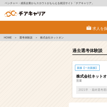
ベンチャー・成長企業からスカウトがもらえる就活サイト「チアキャリア」
E
S・
求人を
選
考
HOME
＞
選考体験談
＞
株式会社ネットオン
体
験
談
過去選考体験談
一
覧
|
面接【一次面接】
ベ
ン
株式会社ネットオ
チ
営業
ャ
ー・
2021卒 ・最終選考
成
長
企