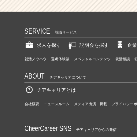
（C
h
e
e
r
SERVICE
就職サービス
C
a
求人を探す
説明会を探す
企業
r
e
e
就活ノウハウ
選考体験談
スペシャルコンテンツ
就活相談
r）
ABOUT
チアキャリアについて
チアキャリアとは
会社概要
ニュースルーム
メディア出演・掲載
プライバシー
CheerCareer SNS
チアキャリアからの発信