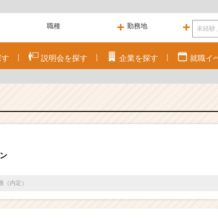
探す
説明会を
探す
企業を
探す
就職
イ
ン
通過（内定）