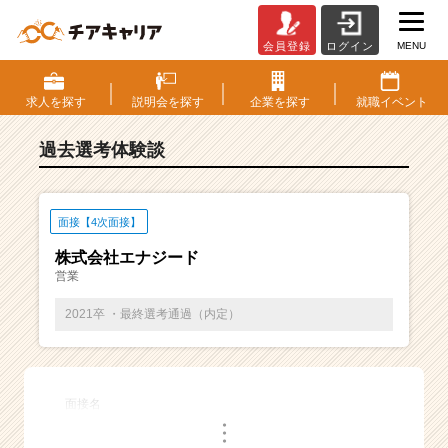
MENU
会員登録
ログイン
E
S・
選
求人を
探す
説明会を
探す
企業を
探す
就職
イベント
考
体
過去選考体験談
験
談
一
覧
面接【4次面接】
|
株式会社エナジード
ベ
営業
ン
チ
2021卒 ・最終選考通過（内定）
ャ
ー・
成
長
面接名
企
・
業
・
・