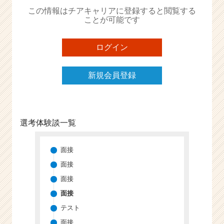
か
この情報はチアキャリアに登録すると閲覧する
ら
ことが可能です
ス
カ
ウ
ログイン
ト
が
新規会員登録
届
く
就
活
サ
選考体験談一覧
イ
ト
チ
面接
ア
面接
キ
面接
ャ
リ
面接
ア
テスト
（C
面接
h