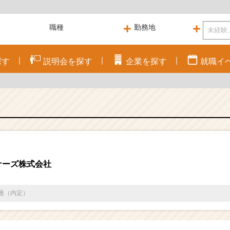
探す
説明会を
探す
企業を
探す
就職
イ
ナーズ株式会社
通過（内定）