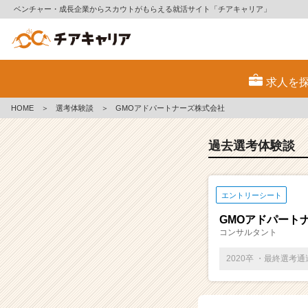
ベンチャー・成長企業からスカウトがもらえる就活サイト「チアキャリア」
E
S・
求人を
選
考
HOME
＞
選考体験談
＞
GMOアドパートナーズ株式会社
体
験
談
過去選考体験談
一
覧
|
エントリーシート
ベ
ン
GMOアドパート
チ
コンサルタント
ャ
ー・
2020卒 ・最終選考
成
長
企