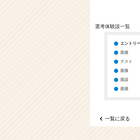
（C
h
e
e
選考体験談一覧
r
C
a
エントリ
r
面接
e
e
テスト
r）
面接
面談
面接
一覧に戻る