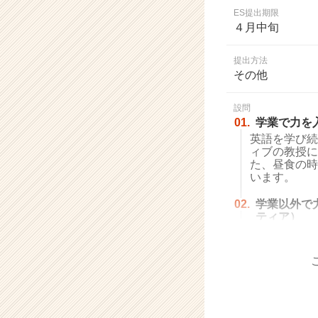
業
ES提出期限
か
４月中旬
ら
ス
提出方法
カ
その他
ウ
ト
設問
が
01.
学業で力を
届
英語を学び続
く
ィブの教授に
就
た、昼食の時
活
います。
サ
イ
02.
学業以外で
ト
ティア）
チ
ア
キ
ャ
リ
ア