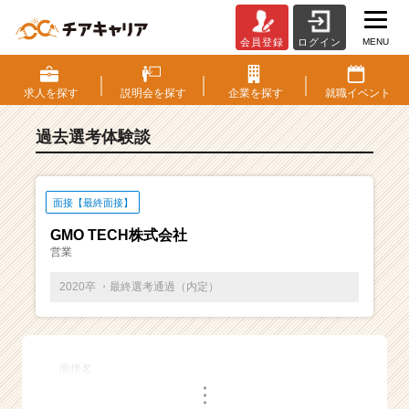
MENU
会員登録
ログイン
E
S・
選
求人を
探す
説明会を
探す
企業を
探す
就職
イベント
考
体
過去選考体験談
験
談
一
覧
面接【最終面接】
|
GMO TECH株式会社
ベ
営業
ン
チ
2020卒 ・最終選考通過（内定）
ャ
ー・
成
長
面接名
企
・
業
・
・