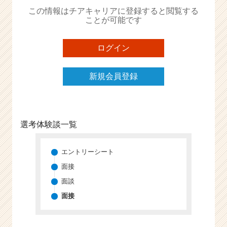
か
この情報はチアキャリアに登録すると閲覧する
ら
ことが可能です
ス
カ
ウ
ログイン
ト
が
新規会員登録
届
く
就
活
サ
選考体験談一覧
イ
ト
チ
エントリーシート
ア
面接
キ
面談
ャ
リ
面接
ア
（C
h