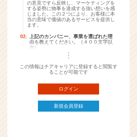
の意見ですら反映し、マーケティングを
e
する姿勢に物事を達成する強い想いを感
e
じました。この２つにより、お客様に本
r
当の意味で価値のあるサービスを提供し
ます。
C
a
02.
上記のカンパニー、事業を選ばれた理
r
由を教えてください。（４００文字以
e
内）
e
・
・
r）
・
この情報はチアキャリアに登録すると閲覧す
ることが可能です
ログイン
新規会員登録