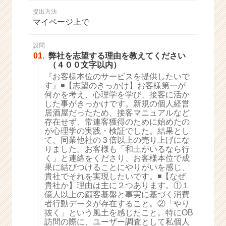
か
提出方法
ら
マイページ上で
ス
カ
ウ
設問
01.
弊社を志望する理由を教えてください
ト
（４００文字以内）
が
『お客様本位のサービスを提供したいで
届
す』◾️【志望のきっかけ】お客様第一が
く
何かを考え、心理学を学び、接客に活か
就
した事がきっかけです。新規の個人経営
活
居酒屋だったため、接客マニュアルなど
サ
存在せず、常連客獲得のために始めたの
イ
が心理学の実践・検証でした。結果とし
て、同業他社の３倍以上の売り上げにな
ト
りました。お客様も「和土がいるなら行
チ
く」と連絡をくださり、お客様本位で成
ア
果に結びつけることにやりがいを感じ、
キ
貴社でそれを実現したいです。◾️【なぜ
ャ
貴社か】理由は主に２つあります。①１
リ
億人以上の顧客基盤と事実に基づく消費
者行動データが存在すること。②「やり
ア
抜く」という風土を感じたこと。特にOB
（C
訪問の際に、ユーザー調査として私個人
h