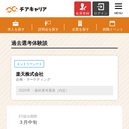
MENU
会員登録
ログイン
E
S・
選
求人を
探す
説明会を
探す
企業を
探す
就職
イベント
考
体
過去選考体験談
験
談
一
覧
エントリーシート
|
楽天株式会社
ベ
企画・マーケティング
ン
チ
2020卒 ・最終選考通過（内定）
ャ
ー・
成
長
ES提出期限
企
３月中旬
業