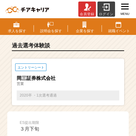
MENU
会員登録
ログイン
E
S・
選
求人を
探す
説明会を
探す
企業を
探す
就職
イベント
考
体
過去選考体験談
験
談
一
覧
エントリーシート
|
岡三証券株式会社
ベ
営業
ン
チ
2020卒 ・1次選考通過
ャ
ー・
成
長
ES提出期限
企
３月下旬
業