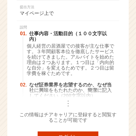
か
提出方法
ら
マイページ上で
ス
カ
ウ
設問
01.
仕事内容・活動目的（１００文字以
ト
内）
が
個人経営の居酒屋での接客が主な仕事で
届
す。３年間顧客本位を徹底したサービス
く
を続けてきました。アルバイトを始めた
就
理由は２つあります。１つ目は「内向的
活
な自分」を変えるためです。２つ目は留
サ
学費を稼ぐためです。
イ
ト
02.
なぜ証券業界を志望するのか、なぜ当
社に興味をもたれたのか、簡潔に記入
チ
してください（200文字以内）
ア
・
キ
・
・
ャ
この情報はチアキャリアに登録すると閲覧す
リ
ることが可能です
ア
（C
h