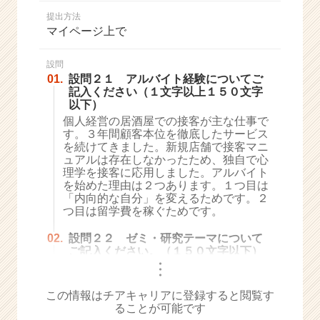
か
提出方法
ら
マイページ上で
ス
カ
ウ
設問
01.
設問２１ アルバイト経験についてご
ト
記入ください（１文字以上１５０文字
が
以下）
届
個人経営の居酒屋での接客が主な仕事で
く
す。３年間顧客本位を徹底したサービス
就
を続けてきました。新規店舗で接客マニ
活
ュアルは存在しなかったため、独自で心
サ
理学を接客に応用しました。アルバイト
イ
を始めた理由は２つあります。１つ目は
「内向的な自分」を変えるためです。２
ト
つ目は留学費を稼ぐためです。
チ
ア
02.
設問２２ ゼミ・研究テーマについて
キ
ご記入ください。（１５０文字以下）
ャ
・
・
リ
・
ア
この情報はチアキャリアに登録すると閲覧す
（C
ることが可能です
h