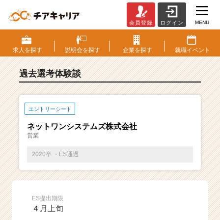
MENU
会員登録
ログイン
E
S・
選
求人を
探す
説明会を
探す
企業を
探す
就職
イベント
考
体
過去選考体験談
験
談
一
覧
エントリーシート
|
ネットワンシステムズ株式会社
ベ
営業
ン
チ
2020卒 ・ES通過
ャ
ー・
成
長
ES提出期限
企
４月上旬
業