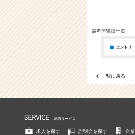
（C
h
e
e
r
選考体験談一覧
C
a
r
エントリ
e
e
r）
一覧に戻る
SERVICE
就職サービス
求人を探す
説明会を探す
企業