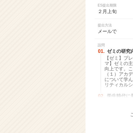
業
ES提出期限
か
２月上旬
ら
ス
提出方法
カ
メールで
ウ
ト
設問
が
01.
ゼミの研究
届
【ゼミ】プレ
く
マ】ゼミの主
就
向上です。こ
活
（１）アカデ
サ
について学ん
イ
リティカルシ
ト
02.
学生時代に
チ
ア
キ
ャ
リ
ア