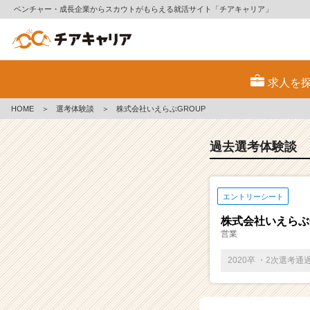
ベンチャー・成長企業からスカウトがもらえる就活サイト「チアキャリア」
E
S・
求人を
選
考
HOME
＞
選考体験談
＞
株式会社いえらぶGROUP
体
験
談
過去選考体験談
一
覧
|
エントリーシート
ベ
ン
株式会社いえらぶ
チ
営業
ャ
ー・
2020卒 ・2次選考通
成
長
企