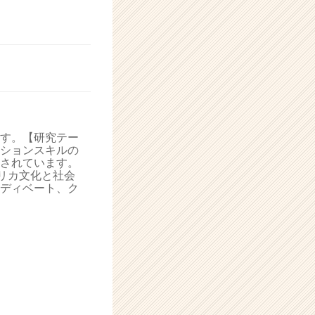
す。【研究テー
ションスキルの
されています。
リカ文化と社会
ディベート、ク