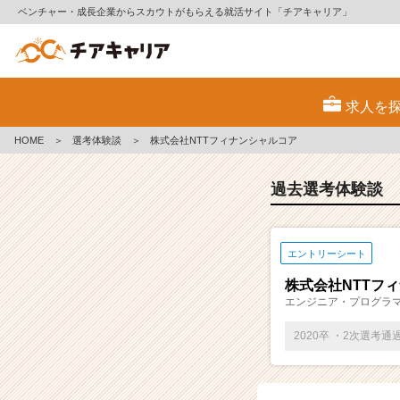
ベンチャー・成長企業からスカウトがもらえる就活サイト「チアキャリア」
E
S・
求人を
選
考
HOME
＞
選考体験談
＞
株式会社NTTフィナンシャルコア
体
験
談
過去選考体験談
一
覧
|
エントリーシート
ベ
ン
株式会社NTTフ
チ
エンジニア・プログラ
ャ
ー・
2020卒 ・2次選考通
成
長
企