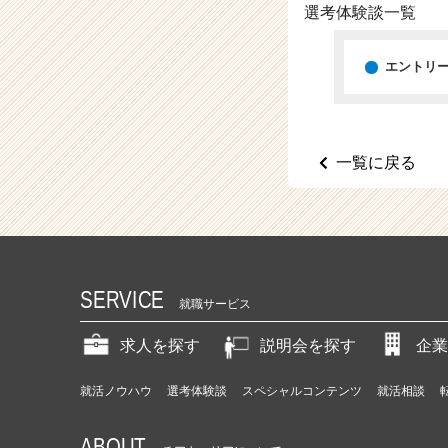
（C
選考体験談一覧
h
e
e
エントリ
r
C
a
r
一覧に戻る
e
e
r）
SERVICE
就職サービス
求人を探す
説明会を探す
企業
就活ノウハウ
選考体験談
スペシャルコンテンツ
就活相談
ABOUT