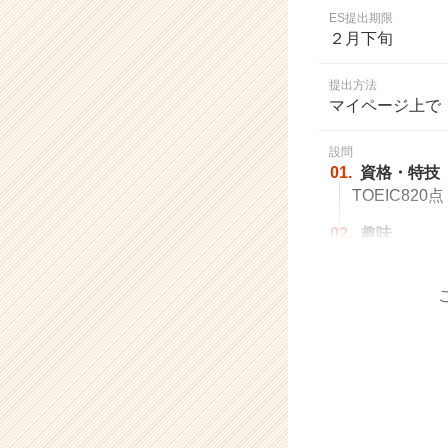
業
ES提出期限
か
２月下旬
ら
ス
提出方法
カ
マイページ上で
ウ
ト
設問
が
01.
資格・特技
届
TOEIC820点・M
く
就
02.
趣味
活
サ
イ
ト
チ
ア
キ
ャ
リ
ア