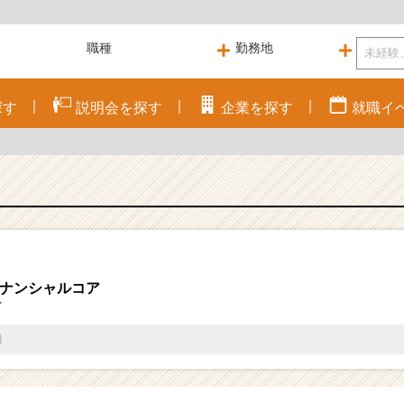
探す
説明会を
探す
企業を
探す
就職
イ
ィナンシャルコア
マ
過