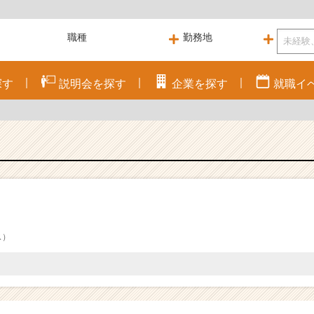
探す
説明会を
探す
企業を
探す
就職
イ
ス）