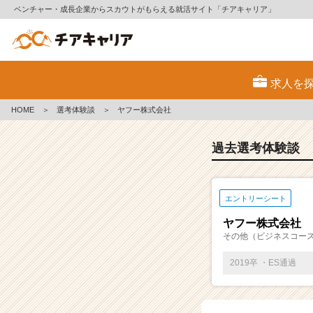
ベンチャー・成長企業からスカウトがもらえる就活サイト「チアキャリア」
E
S・
求人を
選
考
HOME
＞
選考体験談
＞
ヤフー株式会社
体
験
談
過去選考体験談
一
覧
|
エントリーシート
ベ
ン
ヤフー株式会社
チ
その他（ビジネスコー
ャ
ー・
2019卒 ・ES通過
成
長
企