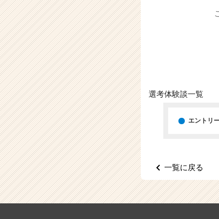
（C
h
e
e
r
C
a
r
e
選考体験談一覧
e
r）
エントリ
一覧に戻る