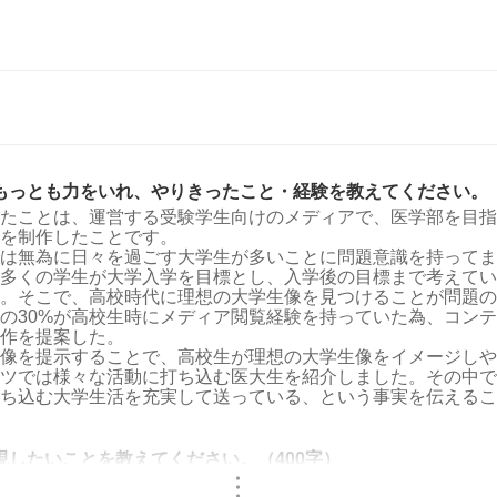
もっとも力をいれ、やりきったこと・経験を教えてください。（
たことは、運営する受験学生向けのメディアで、医学部を目指
を制作したことです。
は無為に日々を過ごす大学生が多いことに問題意識を持ってま
多くの学生が大学入学を目標とし、入学後の目標まで考えてい
。そこで、高校時代に理想の大学生像を見つけることが問題の
の30%が高校生時にメディア閲覧経験を持っていた為、コン
作を提案した。
像を提示することで、高校生が理想の大学生像をイメージしや
ツでは様々な活動に打ち込む医大生を紹介しました。その中で
ち込む大学生活を充実して送っている、という事実を伝えるこ
現したいことを教えてください。（400字）
・
・
・