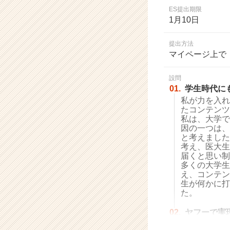
業
ES提出期限
か
1月10日
ら
ス
提出方法
カ
マイページ上で
ウ
ト
設問
が
01.
学生時代に
届
私が力を入れ
く
たコンテンツ
就
私は、大学で
活
因の一つは、
サ
と考えました
イ
考え、医大生
届くと思い制
ト
多くの大学生
チ
え、コンテン
ア
生が何かに打
キ
た。
ャ
リ
02.
ヤフーで実
ア