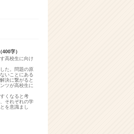
400字）
す高校生に向け
した。問題の原
ないことにある
解決に繋がると
テンツが高校生に
すくなると考
、それぞれの学
とを意識まし