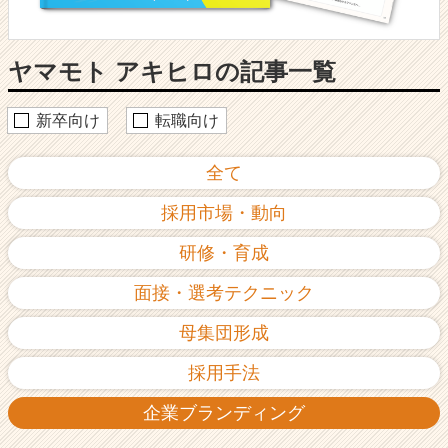
向
け
採
ヤマモト アキヒロの記事一覧
用
ノ
ウ
新卒向け
転職向け
ハ
ウ
全て
記
事
採用市場・動向
|
ベ
研修・育成
ン
チ
面接・選考テクニック
ャ
ー・
母集団形成
成
長
採用手法
企
業
企業ブランディング
か
ら