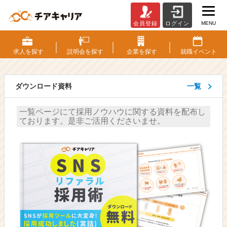
MENU
会員登録
ログイン
ヤ
マ
モ
求人を
探す
説明会を
探す
企業を
探す
就職
イベント
ト
ア
キ
ダウンロード資料
一覧
ヒ
ロ
一覧ページにて採用ノウハウに関する資料を配布し
が
ております。是非ご活用くださいませ。
書
い
た
人
事・
採
用
担
当
者