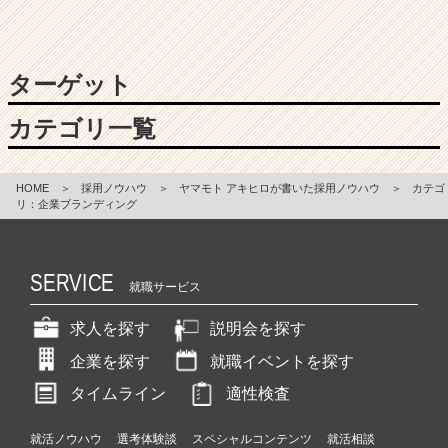
ス
カ
ウ
ターゲット
ト
が
カテゴリ一覧
届
く
就
活
HOME
＞
採用ノウハウ
＞
ヤマモト アキヒロが書いた採用ノウハウ
＞
カテゴ
リ：企業ブランディング
サ
イ
ト
チ
SERVICE
就職サービス
ア
キ
求人を探す
説明会を探す
ャ
リ
企業を探す
就職イベントを探す
ア
タイムライン
適性検査
（C
h
e
就活ノウハウ
選考体験談
スペシャルコンテンツ
就活相談