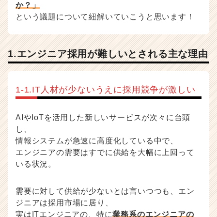
か？」
事
という議題について紐解いていこうと思います！
|
ベ
ン
チ
1.エンジニア採用が難しいとされる主な理由
ャ
ー・
成
1-1.IT人材が少ないうえに採用競争が激しい
長
企
業
AIやIoTを活用した新しいサービスが次々に台頭
か
し、
ら
情報システムが急速に高度化している中で、
ス
カ
エンジニアの需要はすでに供給を大幅に上回って
ウ
いる状況。
ト
が
需要に対して供給が少ないとは言いつつも、エン
届
く
ジニアは採用市場に居り、
就
実はITエンジニアの、特に
業務系のエンジニアの