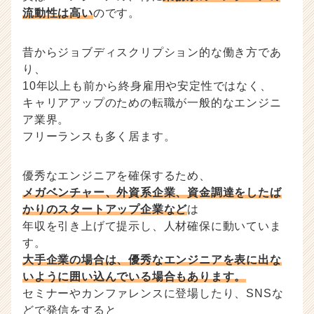
活
流動性は高い
のです。
サ
イ
昔からジョブディスクリプション的な働き方であ
ト
チ
り、
ア
10年以上も前から終身雇用や安定性ではなく、
キ
キャリアアップのための転職が一般的なエンジニ
ャ
ア業界。
リ
フリーランスも多く居ます。
ア
（C
h
優秀なエンジニアを確保するため、
e
メガベンチャー、外資系企業、資金調達をしたば
e
かりのスタートアップ企業など
は
r
年収を引き上げて提示し、人材確保に動いていま
C
す。
a
r
大手企業の場合は、優秀なエンジニアを表に出な
e
いように囲い込んでいる場合もあります。
e
セミナーやカンファレンスに登場したり、SNSな
r）
どで発信をすると