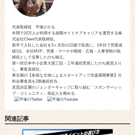
代表取締役 平塚ひかる
年間で10万人が利用する就職サイトチアキャリアを運営する株
式会社Cheer代表取締役。
新卒で入社した会社を3ヶ月目の22歳で役員に。1年目で営業成
績1位、全社MVP。営業・マーケや開発・広報・人事管轄の取
締役として従事したのち独立。
第一回日本中小企業大賞三冠・三年連続受賞したのち殿堂入り
し、審査員就任。
東京都の【多様な主体によるスタートアップ支援展開事業】分
科会審査員を2期連続担当。
意思決定層のジェンダーギャップに取り組む「スポンサーシッ
プ・コミュニティ」発起人を務める。
関連記事