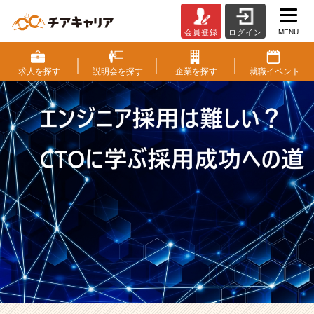
MENU
会員登録
ログイン
エ
ン
ジ
求人を
探す
説明会を
探す
企業を
探す
就職
イベント
ニ
ア
採
用
は
難
し
い？
C
T
O
に
学
ぶ
採
用