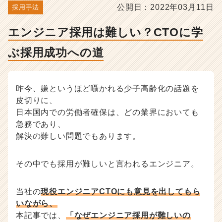
成
公開日：2022年03月11日
採用手法
功
へ
エンジニア採用は難しい？CTOに学
の
道
ぶ採用成功への道
-
人
事・
採
昨今、嫌というほど囁かれる少子高齢化の話題を
用
皮切りに、
担
日本国内での労働者確保は、どの業界においても
当
急務であり、
者
解決の難しい問題でもあります。
向
け
採
その中でも採用が難しいと言われるエンジニア。
用
ノ
ウ
当社の
現役エンジニアCTOにも意見を出してもら
ハ
いながら、
ウ
本記事では、
「なぜエンジニア採用が難しいの
記