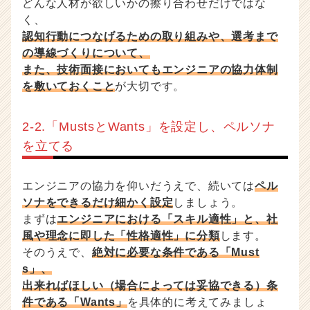
どんな人材が欲しいかの擦り合わせだけではな
く、
認知行動につなげるための取り組みや、選考まで
の導線づくりについて、
また、技術面接においてもエンジニアの協力体制
を敷いておくこと
が大切です。
2-2.「MustsとWants」を設定し、ペルソナ
を立てる
エンジニアの協力を仰いだうえで、続いては
ペル
ソナをできるだけ細かく設定
しましょう。
まずは
エンジニアにおける「スキル適性」と、社
風や理念に即した「性格適性」に分類
します。
そのうえで、
絶対に必要な条件である「Must
s」、
出来ればほしい（場合によっては妥協できる）条
件である「Wants」
を具体的に考えてみましょ