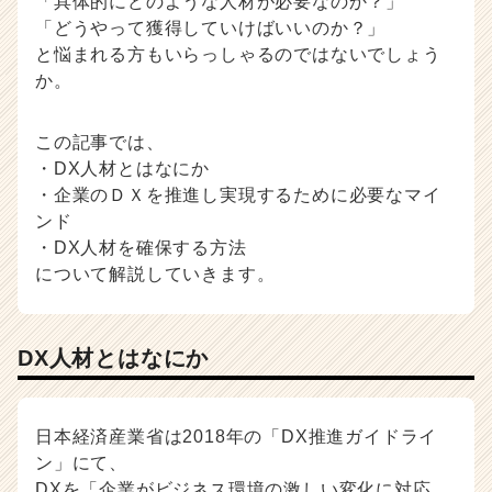
「具体的にどのような人材が必要なのか？」
ン
「どうやって獲得していけばいいのか？」
チ
と悩まれる方もいらっしゃるのではないでしょう
ャ
か。
ー・
成
長
この記事では、
企
・DX人材とはなにか
業
・企業のＤＸを推進し実現するために必要なマイ
か
ンド
ら
・DX人材を確保する方法
ス
について解説していきます。
カ
ウ
ト
が
DX人材とはなにか
届
く
就
日本経済産業省は2018年の「DX推進ガイドライ
活
サ
ン」にて、
イ
DXを「企業がビジネス環境の激しい変化に対応