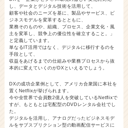
ト
し、データとデジタル技術を活用して、
チ
顧客や社会のニーズを基に、製品やサービス、ビ
ア
ジネスモデルを変革するとともに、
キ
業務そのものや、組織、プロセス、企業文化・風
ャ
土を変革し、競争上の優位性を確立すること。」
リ
ア
と定義しています。
（C
単なるIT活用ではなく、デジタルに移行するのを
h
手段として、
e
収益をあげるまでの仕組みや業務プロセスから抜
e
本的に変えていくのがDXといえるでしょう。
r
C
a
DXの成功企業例として、アメリカ合衆国に本社を
r
置くNetflixが挙げられます。
e
今や全世界で会員数2億人を突破しているNetflixで
e
すが、もともとは宅配型のDVDレンタル会社でし
r）
た。
デジタルを活用し、アナログだったビジネスモデ
ルをサブスプリクション型の動画配信サービスに