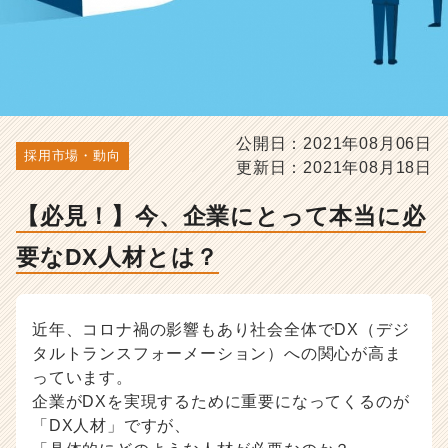
と
は？
-
人
事・
採
用
公開日：2021年08月06日
担
採用市場・動向
更新日：2021年08月18日
当
者
【必見！】今、企業にとって本当に必
向
け
要なDX人材とは？
採
用
ノ
ウ
近年、コロナ禍の影響もあり社会全体でDX（デジ
ハ
タルトランスフォーメーション）への関心が高ま
ウ
っています。
記
企業がDXを実現するために重要になってくるのが
事
「DX人材」ですが、
|
ベ