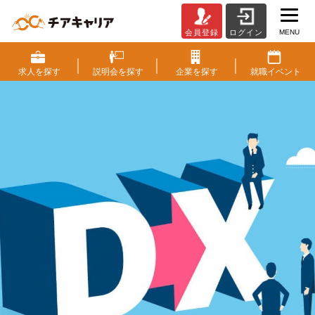
MENU
会員登録
ログイン
【必
見！】
今、
求人を
探す
説明会を
探す
企業を
探す
就職
イベント
企
業
に
と
っ
て
本
当
に
必
要
な
D
X
人
材