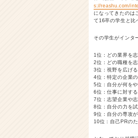
記
s://reashu.com/int
事
になってきたのは
|
て16卒の学生と比
ベ
ン
チ
その学生がインタ
ャ
ー・
成
1位：どの業界を
長
2位：どの職種を
企
3位：視野を広げ
業
4位：特定の企業
か
5位：自分が何を
ら
ス
6位：仕事に対す
カ
7位：志望企業や
ウ
8位：自分の力を
ト
9位：自分の専攻
が
10位：自己PRの
届
く
就