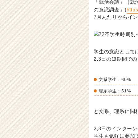
「就活会議」（就
の意識調査」(
http
7月あたりからイ
学生の意識として
2,3日の短期間で
文系学生：60%
理系学生：51%
と文系、理系に関
2,3日のインタ
学生も気軽に参加