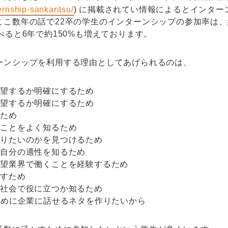
ernship-sankaritsu/
) に掲載されてい情報によるとインタ
ここ数年の話で22卒の学生のインターンシップの参加率は、
べると6年で約150%も増えております。
ーンシップを利用する理由としてあげられるのは、
志望するか明確にするため
志望するか明確にするため
るため
のことをよく知るため
やりたいのかを見つけるため
る自分の適性を知るため
志望業界で働くことを経験するため
試すため
が社会で役に立つか知るため
ために企業に話せるネタを作りたいから