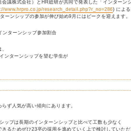
活会議株式会社）とHR総研が共同で発表した「インターン
s://www.hrpro.co.jp/research_detail.php?r_no=286
) によ
ンターンシップの参加が伸び始め9月にはピークを迎えます。
は、
のインターンシップを望む学生が
わらず人気が高い傾向にあります。
ーンシップは長期のインターンシップと比べて工数も少なく
できるためぜひ23卒の採用を進めていく上で検討していた