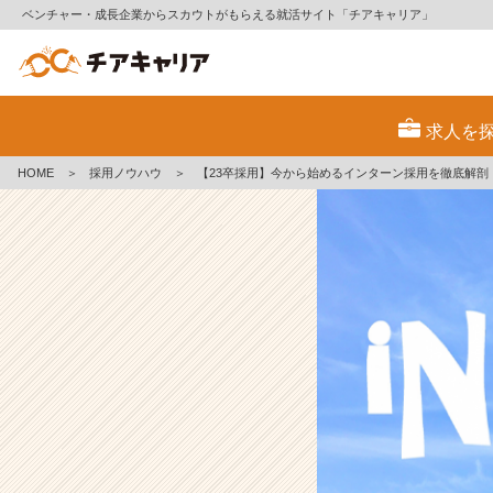
ベンチャー・成長企業からスカウトがもらえる就活サイト「チアキャリア」
【2
3
求人を
卒
採
HOME
＞
採用ノウハウ
＞
【23卒採用】今から始めるインターン採用を徹底解剖
用】
今
か
ら
始
め
る
イ
ン
タ
ー
ン
採
用