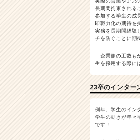
実際の営業や1つ
長期間拘束される
参加する学生の成
即戦力化の期待を
実務を長期間経験
チを防ぐことに期
企業側の工数もか
生を採用する際に
23卒のインタ
例年、学生のイン
学生の動きが年々
です！