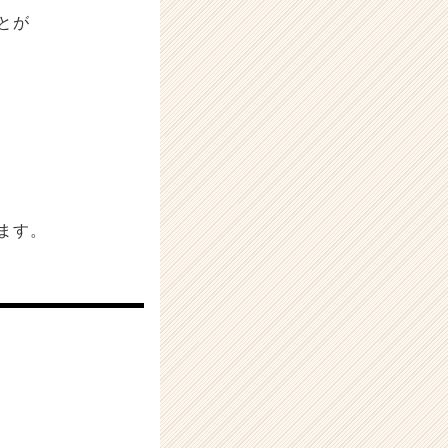
とが
ます。