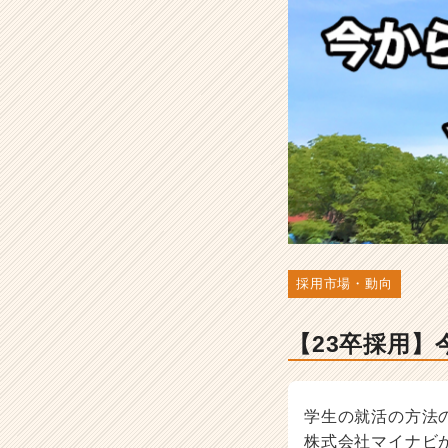
を
徹
底
解
剖
-
人
事・
採
用
担
当
者
向
採用市場・動向
け
採
【23卒採用
用
ノ
ウ
ハ
学生の就活の方法
ウ
株式会社マイナビが