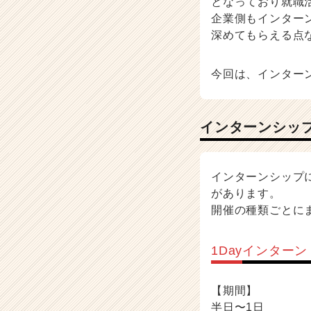
となっており就職
活
企業側もインター
サ
深めてもらえる点
イ
ト
チ
今回は、インター
ア
キ
ャ
インターンシッ
リ
ア
（C
h
インターンシップ
e
があります。
e
開催の種類ごとに
r
C
a
1Dayインターン
r
e
e
【期間】
r）
半日〜1日