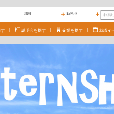
探す
説明会を
探す
企業を
探す
就職
イ