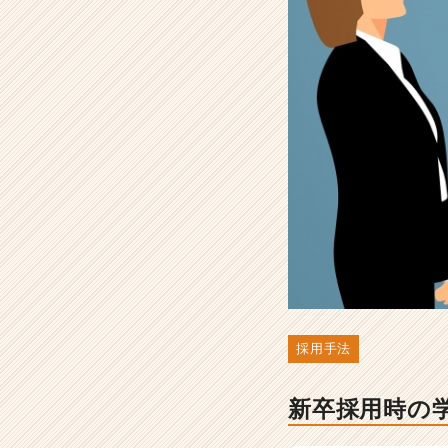
ッ
プ
の
鉄
則
-
人
事・
採
用
担
当
者
向
け
採
用
採用手法
ノ
ウ
新卒採用時の
ハ
ウ