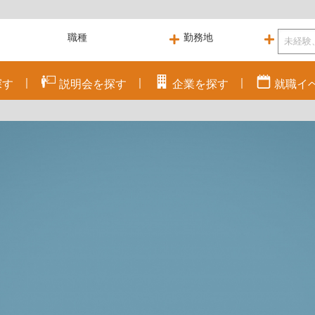
探す
説明会を
探す
企業を
探す
就職
イ