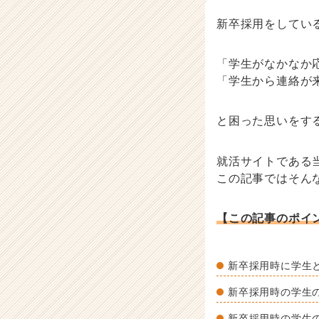
記
事
新卒採用をしてい
|
ベ
ン
「学生がなかなか
チ
「学生から連絡が
ャ
ー・
と困った思いをす
成
長
企
就活サイトである
業
この記事ではそん
か
ら
ス
【この記事のポイ
カ
ウ
ト
新卒採用時に学生
が
届
新卒採用時の学生
く
就
新卒採用時の学生