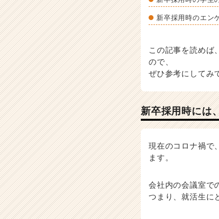
活
新卒採用時のエンゲ
サ
イ
ト
チ
この記事を読めば
ア
ので、
キ
ぜひ参考にしてみ
ャ
リ
ア
新卒採用時には
（C
h
e
e
現在のコロナ禍で
r
ます。
C
a
r
会社内の会議室で
e
つまり、就活生に
e
r）