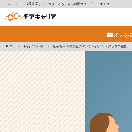
ベンチャー・成長企業からスカウトがもらえる就活サイト「チアキャリア」
新
卒
求人を
採
用
HOME
＞
採用ノウハウ
＞
新卒採用時の学生のエンゲージメントアップの鉄則
時
の
学
生
の
エ
ン
ゲ
ー
ジ
メ
ン
ト
ア