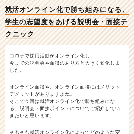
志
望
就活オンライン化で勝ち組みになる、
度
を
学生の志望度をあげる説明会・面接テ
あ
クニック
げ
る
説
明
コロナで採用活動がオンライン化し、
会・
今までの説明会や面談のあり方と大きく変化しま
面
した。
接
テ
ク
オンライン面談や、オンライン面接にはメリット
ニ
デメリットがありますよね。
ッ
そこで今回は就活オンライン化で勝ち組みにな
ク
-
る、説明会・面接ポイントについてご紹介してい
人
きたいと思います。
事・
採
そもそも就活オンライン化によってどのような変
用