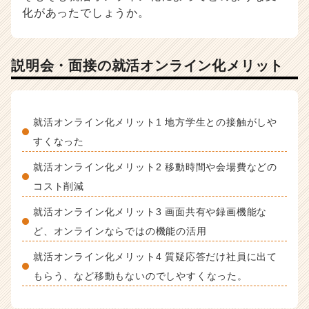
化があったでしょうか。
担
当
者
向
説明会・面接の就活オンライン化メリット
け
採
用
ノ
就活オンライン化メリット1 地方学生との接触がしや
ウ
すくなった
ハ
ウ
就活オンライン化メリット2 移動時間や会場費などの
記
コスト削減
事
|
就活オンライン化メリット3 画面共有や録画機能な
ベ
ン
ど、オンラインならではの機能の活用
チ
就活オンライン化メリット4 質疑応答だけ社員に出て
ャ
ー・
もらう、など移動もないのでしやすくなった。
成
長