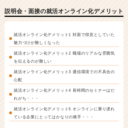
企
業
説明会・面接の就活オンライン化デメリット
か
ら
ス
カ
就活オンライン化デメリット1 対面で得意としていた
ウ
魅力づけが難しくなった
ト
が
就活オンライン化デメリット2 職場のリアルな雰囲気
届
を伝えるのが難しい
く
就
就活オンライン化デメリット3 通信環境での不具合の
活
心配
サ
イ
就活オンライン化デメリット4 長時間のセミナーはだ
ト
れがち・・・
チ
ア
就活オンライン化デメリット5 オンラインに乗り遅れ
キ
ている企業にとってはかなりの痛手・・・
ャ
リ