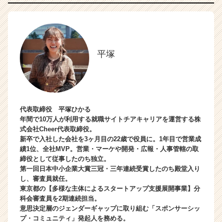
平塚
代表取締役 平塚ひかる
年間で10万人が利用する就職サイトチアキャリアを運営する株
式会社Cheer代表取締役。
新卒で入社した会社を3ヶ月目の22歳で役員に。1年目で営業成
績1位、全社MVP。営業・マーケや開発・広報・人事管轄の取
締役として従事したのち独立。
第一回日本中小企業大賞三冠・三年連続受賞したのち殿堂入り
し、審査員就任。
東京都の【多様な主体によるスタートアップ支援展開事業】分
科会審査員を2期連続担当。
意思決定層のジェンダーギャップに取り組む「スポンサーシッ
プ・コミュニティ」発起人を務める。