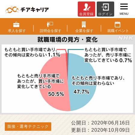
MENU
会員登録
ログイン
就
活
オ
求人を
探す
説明会を
探す
企業を
探す
就職
イベント
ン
ラ
イ
ン
化
で
勝
ち
組
み
に
な
る、
学
公開日：2020年06月16日
生
面接・選考テクニック
更新日：2020年10月09日
の