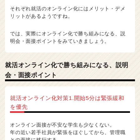
ア
（C
それぞれ就活のオンライン化にはメリット・デメ
h
リットがあるようですね。
e
e
では、実際にオンライン化で勝ち組みになる、説
r
C
明会・面接ポイントをみていきましょう。
a
r
e
就活オンライン化で勝ち組みになる、説明
e
r）
会・面接ポイント
就活オンライン化対策1.開始5分は緊張緩和
を優先
オンライン面接が不安な学生も少なくない。
年の近い若手社員が緊張をほぐしてから、管理職
との面接に移行する