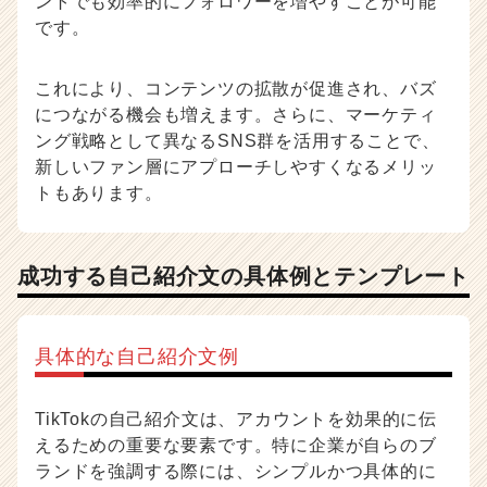
ントでも効率的にフォロワーを増やすことが可能
h
です。
e
e
r
これにより、コンテンツの拡散が促進され、バズ
C
につながる機会も増えます。さらに、マーケティ
a
ング戦略として異なるSNS群を活用することで、
r
e
新しいファン層にアプローチしやすくなるメリッ
e
トもあります。
r）
成功する自己紹介文の具体例とテンプレート
具体的な自己紹介文例
TikTokの自己紹介文は、アカウントを効果的に伝
えるための重要な要素です。特に企業が自らのブ
ランドを強調する際には、シンプルかつ具体的に