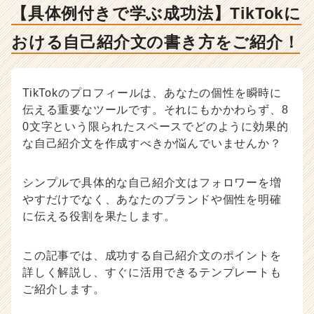
け
【具体例付きで学ぶ成功法】TikTokに
る
自
おける自己紹介文の書き方をご紹介！
己
紹
介
文
TikTokのプロフィールは、あなたの個性を瞬時に
の
伝える重要なツールです。それにもかかわらず、8
書
0文字という限られたスペースでどのように効果的
き
な自己紹介文を作成すべきか悩んでいませんか？
方
を
ご
シンプルで具体的な自己紹介文はフォロワーを増
紹
やすだけでなく、あなたのブランドや個性を明確
介！
に伝える役割を果たします。
-
人
事・
この記事では、成功する自己紹介文のポイントを
採
詳しく解説し、すぐに活用できるテンプレートも
用
ご紹介します。
担
当