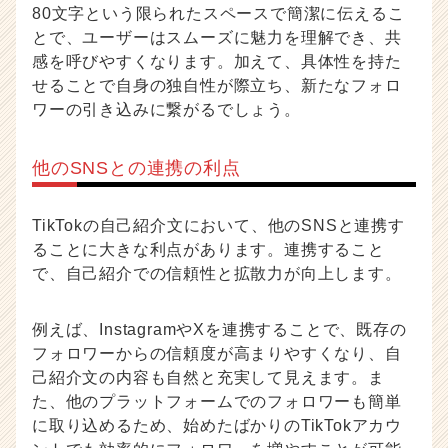
か
80文字という限られたスペースで簡潔に伝えるこ
ら
とで、ユーザーはスムーズに魅力を理解でき、共
ス
感を呼びやすくなります。加えて、具体性を持た
カ
せることで自身の独自性が際立ち、新たなフォロ
ウ
ワーの引き込みに繋がるでしょう。
ト
が
届
他のSNSとの連携の利点
く
就
活
TikTokの自己紹介文において、他のSNSと連携す
サ
ることに大きな利点があります。連携すること
イ
で、自己紹介での信頼性と拡散力が向上します。
ト
チ
ア
例えば、InstagramやXを連携することで、既存の
キ
フォロワーからの信頼度が高まりやすくなり、自
ャ
己紹介文の内容も自然と充実して見えます。ま
リ
た、他のプラットフォームでのフォロワーも簡単
ア
に取り込めるため、始めたばかりのTikTokアカウ
（C