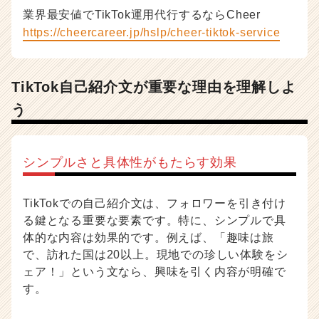
者
業界最安値でTikTok運用代行するならCheer
向
https://cheercareer.jp/hslp/cheer-tiktok-service
け
採
用
TikTok自己紹介文が重要な理由を理解しよ
ノ
ウ
う
ハ
ウ
記
シンプルさと具体性がもたらす効果
事
|
ベ
TikTokでの自己紹介文は、フォロワーを引き付け
ン
る鍵となる重要な要素です。特に、シンプルで具
チ
体的な内容は効果的です。例えば、「趣味は旅
ャ
ー・
で、訪れた国は20以上。現地での珍しい体験をシ
成
ェア！」という文なら、興味を引く内容が明確で
長
す。
企
業