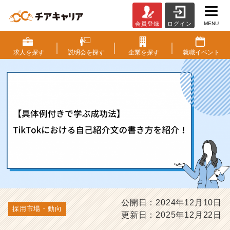
MENU
会員登録
ログイン
【具
体
例
求人を
探す
説明会を
探す
企業を
探す
就職
イベント
付
き
で
学
ぶ
成
功
法】
T
i
k
T
o
k
公開日：2024年12月10日
採用市場・動向
に
更新日：2025年12月22日
お