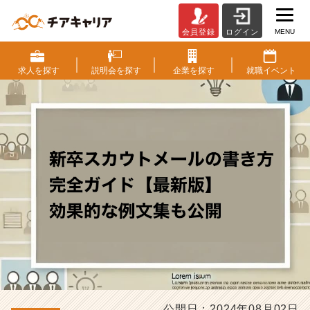
MENU
会員登録
ログイン
新
卒
ス
求人を
探す
説明会を
探す
企業を
探す
就職
イベント
カ
ウ
ト
メ
ー
ル
の
書
き
方
完
全
ガ
イ
ド
【最
公開日：2024年08月02日