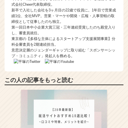
式会社Cheer代表取締役。
新卒で入社した会社を3ヶ月目の22歳で役員に。1年目で営業成
績1位、全社MVP。営業・マーケや開発・広報・人事管轄の取
締役として従事したのち独立。
第一回日本中小企業大賞三冠・三年連続受賞したのち殿堂入り
し、審査員就任。
東京都の【多様な主体によるスタートアップ支援展開事業】分
科会審査員を2期連続担当。
意思決定層のジェンダーギャップに取り組む「スポンサーシッ
プ・コミュニティ」発起人を務める。
この人の記事をもっと読む