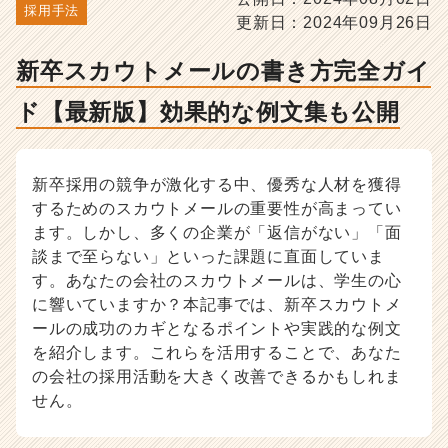
新
採用手法
更新日：2024年09月26日
版】
効
新卒スカウトメールの書き方完全ガイ
果
的
ド【最新版】効果的な例文集も公開
な
例
文
集
新卒採用の競争が激化する中、優秀な人材を獲得
も
するためのスカウトメールの重要性が高まってい
公
ます。しかし、多くの企業が「返信がない」「面
開
談まで至らない」といった課題に直面していま
-
人
す。あなたの会社のスカウトメールは、学生の心
事・
に響いていますか？本記事では、新卒スカウトメ
採
ールの成功のカギとなるポイントや実践的な例文
用
を紹介します。これらを活用することで、あなた
担
の会社の採用活動を大きく改善できるかもしれま
当
せん。
者
向
け