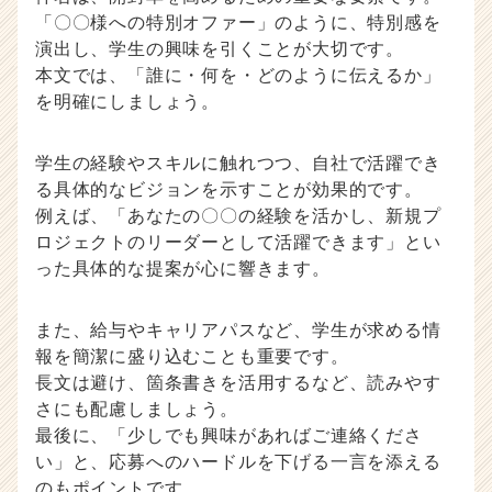
r
「〇〇様への特別オファー」のように、特別感を
C
演出し、学生の興味を引くことが大切です。
a
r
本文では、「誰に・何を・どのように伝えるか」
e
を明確にしましょう。
e
r）
学生の経験やスキルに触れつつ、自社で活躍でき
る具体的なビジョンを示すことが効果的です。
例えば、「あなたの〇〇の経験を活かし、新規プ
ロジェクトのリーダーとして活躍できます」とい
った具体的な提案が心に響きます。
また、給与やキャリアパスなど、学生が求める情
報を簡潔に盛り込むことも重要です。
長文は避け、箇条書きを活用するなど、読みやす
さにも配慮しましょう。
最後に、「少しでも興味があればご連絡くださ
い」と、応募へのハードルを下げる一言を添える
のもポイントです。