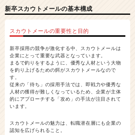
採
新卒スカウトメールの基本構成
用
ノ
ウ
スカウトメールの重要性と目的
ハ
ウ
記
新卒採用の競争が激化する中、スカウトメールは
事
企業にとって重要な武器となっています。
|
ベ
まるで釣りをするように、優秀な人材という大物
ン
を釣り上げるための餌がスカウトメールなので
チ
す。
ャ
従来の「待ち」の採用手法では、即戦力や優秀な
ー・
人材の獲得が難しくなっているため、企業が主体
成
的にアプローチする「攻め」の手法が注目されて
長
います。
企
業
か
スカウトメールの魅力は、転職潜在層にも企業の
ら
認知を広げられること。
ス