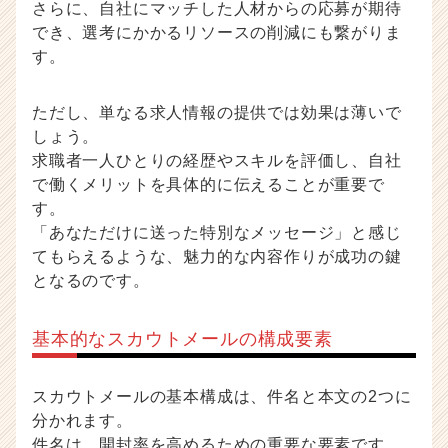
さらに、自社にマッチした人材からの応募が期待
カ
でき、選考にかかるリソースの削減にも繋がりま
ウ
ト
す。
が
届
ただし、単なる求人情報の提供では効果は薄いで
く
しょう。
就
活
求職者一人ひとりの経歴やスキルを評価し、自社
サ
で働くメリットを具体的に伝えることが重要で
イ
す。
ト
「あなただけに送った特別なメッセージ」と感じ
チ
てもらえるような、魅力的な内容作りが成功の鍵
ア
となるのです。
キ
ャ
リ
基本的なスカウトメールの構成要素
ア
（C
h
スカウトメールの基本構成は、件名と本文の2つに
e
分かれます。
e
件名は、開封率を高めるための重要な要素です。