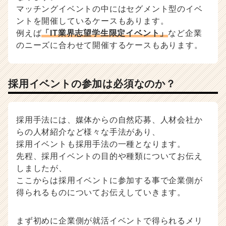
e
マッチングイベントの中にはセグメント型のイベ
e
ントを開催しているケースもあります。
r
例えば
「IT業界志望学生限定イベント」
など企業
C
のニーズに合わせて開催するケースもあります。
a
r
e
e
採用イベントの参加は必須なのか？
r）
採用手法には、媒体からの自然応募、人材会社か
らの人材紹介など様々な手法があり、
採用イベントも採用手法の一種となります。
先程、採用イベントの目的や種類についてお伝え
しましたが、
ここからは採用イベントに参加する事で企業側が
得られるものについてお伝えしていきます。
まず初めに企業側が就活イベントで得られるメリ