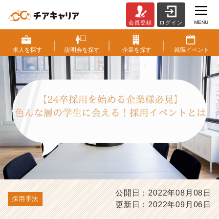
MENU
会員登録
ログイン
【2
4
卒
求人を
探す
説明会を
探す
企業を
探す
就職
イベント
採
用
を
始
め
る
企
業
様
必
見】
色
ん
な
公開日：2022年08月08日
採用手法
層
更新日：2022年09月06日
の