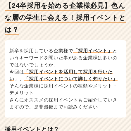
学
【24卒採用を始める企業様必見】色ん
生
に
な層の学生に会える！採用イベントと
会
え
は？
る！
採
用
新卒を採用している企業様で
「採用イベント」
と
イ
ベ
いうキーワードを聞いた事がある企業様は多いの
ン
ではないでしょうか。
ト
今回は
「採用イベントを活用して採用を行いた
と
い
」、
「採用イベントについて詳しく知りたい」
は？
そんな企業様に採用イベントの種類やメリット・
-
デメリット
人
さらにオススメの採用イベントもご紹介していき
事・
採
ますので、是非最後までお読みください！
用
担
当
採用イベントとは？
者