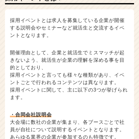
向
け
採
採用イベントとは求人を募集している企業が開催
用
する説明会やセミナーなど就活生と交流するイベ
ノ
ントとなります。
ウ
ハ
ウ
開催理由として、企業と就活生でミスマッチが起
記
きないよう、就活生が企業の理解を深める事を目
事
的としており、
|
採用イベントと言っても様々な種類があり、イベ
ベ
ントごとで行われるコンテンツは異なります。
ン
採用イベントに関して、主に以下の3つが挙げられ
チ
ます。
ャ
ー・
成
・合同会社説明会
長
大会場に数社の企業が集まり、各ブースごとで社
企
員が自社について説明するイベントとなります。
業
か
あらゆる業界の企業が参加するのも特徴です。