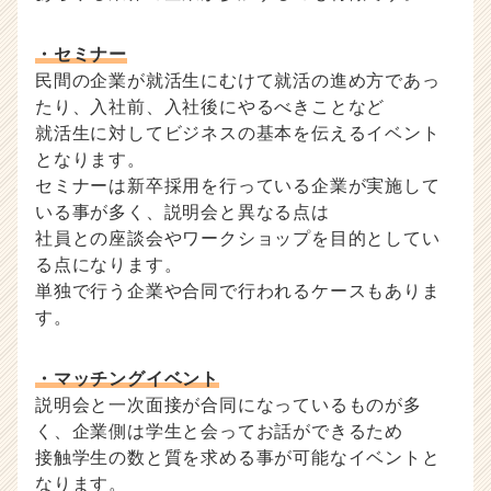
ら
ス
・セミナー
カ
民間の企業が就活生にむけて就活の進め方であっ
ウ
ト
たり、入社前、入社後にやるべきことなど
が
就活生に対してビジネスの基本を伝えるイベント
届
となります。
く
セミナーは新卒採用を行っている企業が実施して
就
いる事が多く、説明会と異なる点は
活
社員との座談会やワークショップを目的としてい
サ
る点になります。
イ
ト
単独で行う企業や合同で行われるケースもありま
チ
す。
ア
キ
・マッチングイベント
ャ
説明会と一次面接が合同になっているものが多
リ
ア
く、企業側は学生と会ってお話ができるため
（C
接触学生の数と質を求める事が可能なイベントと
h
なります。