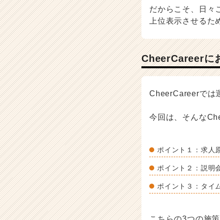
ト
だからこそ、日々
チ
上位表示させるた
ア
キ
ャ
リ
CheerCar
ア
（C
h
CheerCare
e
e
今回は、そんなChe
r
C
a
r
ポイント１：求人
e
ポイント２：説明
e
r）
ポイント３：タイ
こちらの3つの施