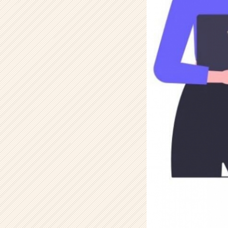
上
げ
る
方
法
を
運
用
の
プ
ロ
が
こ
そ
っ
と
教
え
ち
ゃ
い