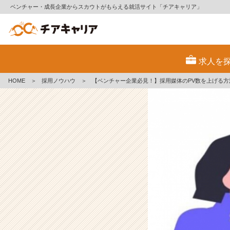
ベンチャー・成長企業からスカウトがもらえる就活サイト「チアキャリア」
【ベ
ン
求人を
チ
ャ
HOME
＞
採用ノウハウ
＞
【ベンチャー企業必見！】採用媒体のPV数を上げる
ー
企
業
必
見！】
採
用
媒
体
の
P
V
数
を