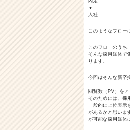
内定
ン
▼
チ
入社
ャ
ー・
成
このようなフロー
長
企
このフローのうち、
業
か
そんな採用媒体で
ら
ります。
ス
カ
今回はそんな新卒
ウ
ト
が
閲覧数（PV）を
届
そのためには、採
く
一般的に上位表示
就
があるかと思います
活
が可能な採用媒体
サ
イ