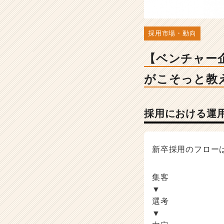
ま
す
-
人
採用市場・動向
事・
採
【ベンチャー
用
担
がこそっと教
当
者
向
採用における運
け
採
用
ノ
新卒採用のフロー
ウ
ハ
集客
ウ
▼
記
選考
事
|
▼
ベ