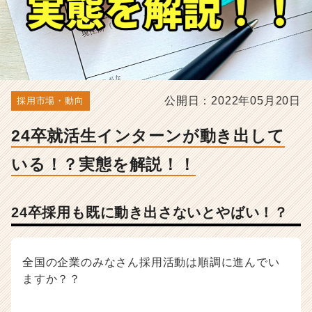
実
態
を
解
説！！
-
人
公開日：2022年05月20日
採用市場・動向
事・
採
24卒就活生インターンが動き出して
用
担
いる！？実態を解説！！
当
者
向
け
24卒採用も既に動き出さないとやばい！？
採
用
ノ
全国の企業のみなさん採用活動は順調に進んでい
ウ
ますか？？
ハ
ウ
記