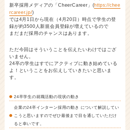
活
新卒採用メディアの「CheerCareer」(
https://chee
サ
rcareer.jp/
)
イ
では4月1日から現在（4月20日）時点で学生の登
ト
録が約3500人新規会員登録が増えているので
チ
まだまだ採用のチャンスはあります。
ア
キ
ャ
ただ今回はそういうことを伝えたいわけではござ
リ
いません。
ア
24卒の学生はすでにアクティブに動き始めている
（C
よ！ということをお伝えしていきたいと思いま
h
e
す。
e
r
C
24卒学生の就職活動の現状の動き
a
r
企業の24卒インターン採用の動き について解説してい
e
こうと思いますのでぜひ最後まで目を通していただけ
e
ると幸いです。
r）