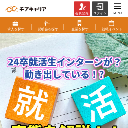
MENU
会員登録
ログイン
2
4
卒
求人を
探す
説明会を
探す
企業を
探す
就職
イベント
就
活
生
イ
ン
タ
ー
ン
が
動
き
出
し
て
い
る！？