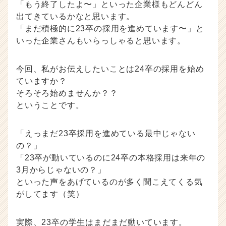
「もう終了したよ〜」といった企業様もどんどん
事
出てきているかなと思います。
|
「まだ積極的に23卒の採用を進めています〜」と
ベ
いった企業さんもいらっしゃると思います。
ン
チ
ャ
今回、私がお伝えしたいことは24卒の採用を始め
ー・
ていますか？
成
そろそろ始めませんか？？
長
ということです。
企
業
か
「えっまだ23卒採用を進めている最中じゃない
ら
の？」
ス
「23卒が動いているのに24卒の本格採用は来年の
カ
ウ
3月からじゃないの？」
ト
といった声をあげているのが多く聞こえてくる気
が
がしてます（笑）
届
く
就
実際、23卒の学生はまだまだ動いています。