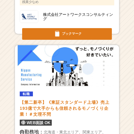
残業少なめ
株式会社アートワークスコンサルティン
グ
ブックマーク
転職
【第二新卒】《東証スタンダード上場》売上
193億で大手からも信頼されるモノづくり企
業！＃文理不問
WEB面談 OK
勤務地：
北海道・東北エリア、
関東エリア、