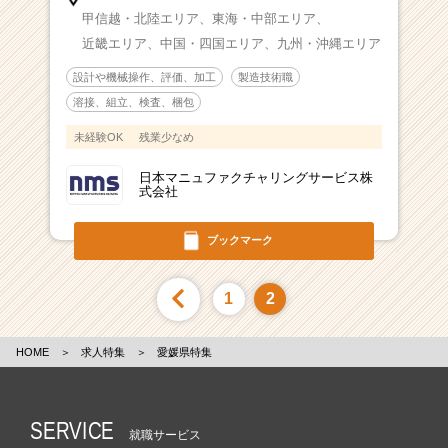
甲信越・北陸エリア、
東海・中部エリア、
近畿エリア、
中国・四国エリア、
九州・沖縄エリア
設計や機械操作、評価、加工
製造技術職
溶接、組立、検査、梱包
未経験OK
残業少なめ
日本マニュファクチャリングサービス株
式会社
ブックマーク
1
2
HOME
＞
求人特集
＞
愛媛県特集
SERVICE
就職サービス