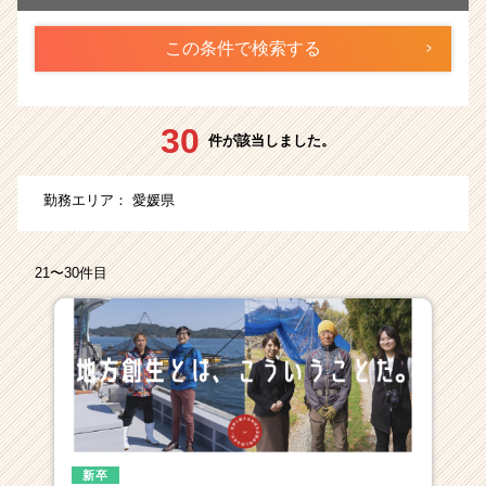
ら
ス
カ
ウ
ト
が
30
件が該当しました。
届
く
就
勤務エリア：
愛媛県
活
サ
イ
21〜30件目
ト
チ
ア
キ
ャ
リ
ア
（CheerCareer）
新卒