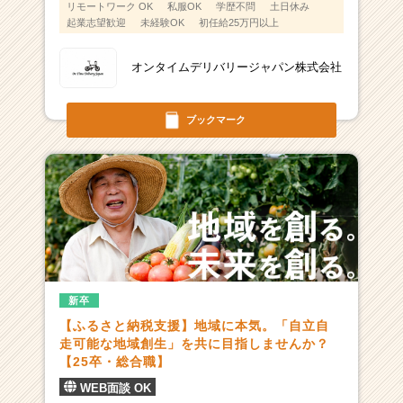
リモートワーク OK
私服OK
学歴不問
土日休み
起業志望歓迎
未経験OK
初任給25万円以上
オンタイムデリバリージャパン株式会社
ブックマーク
新卒
【ふるさと納税支援】地域に本気。「自立自
走可能な地域創生」を共に目指しませんか？
【25卒・総合職】
WEB面談 OK