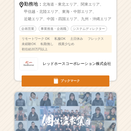
勤務地：
北海道・東北エリア、
関東エリア、
甲信越・北陸エリア、
東海・中部エリア、
近畿エリア、
中国・四国エリア、
九州・沖縄エリア
企画営業
事業推進・企画職
システムディレクター
リモートワーク OK
私服OK
土日休み
フレックス
未経験OK
転勤無し
残業少なめ
初任給20万円以上
レッドホースコーポレーション株式会社
ブックマーク