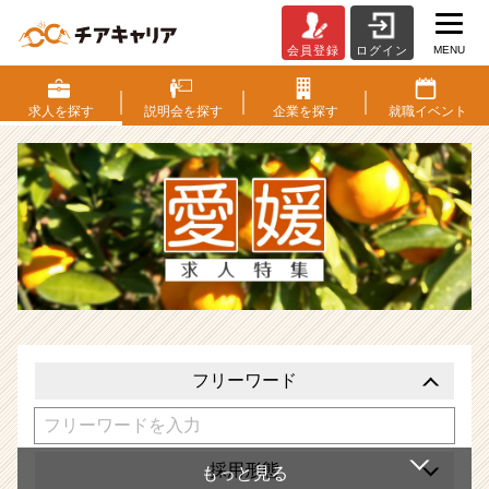
MENU
会員登録
ログイン
愛
媛
県
求人を
探す
説明会を
探す
企業を
探す
就職
イベント
の
求
人
特
集
|
ベ
ン
チ
ャ
ー・
フリーワード
成
長
企
業
採用形態
か