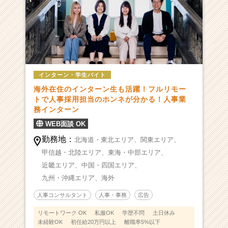
インターン・学生バイト
海外在住のインターン生も活躍！フルリモー
トで人事採用担当のホンネが分かる！人事業
務インターン
WEB面談 OK
勤務地：
北海道・東北エリア、
関東エリア、
甲信越・北陸エリア、
東海・中部エリア、
近畿エリア、
中国・四国エリア、
九州・沖縄エリア、
海外
人事コンサルタント
人事・事務
広告
リモートワーク OK
私服OK
学歴不問
土日休み
未経験OK
初任給20万円以上
離職率5%以下