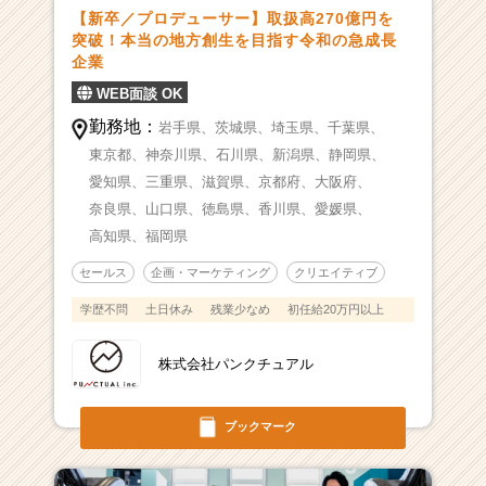
【新卒／プロデューサー】取扱高270億円を
突破！本当の地方創生を目指す令和の急成長
企業
WEB面談 OK
勤務地：
岩手県、
茨城県、
埼玉県、
千葉県、
東京都、
神奈川県、
石川県、
新潟県、
静岡県、
愛知県、
三重県、
滋賀県、
京都府、
大阪府、
奈良県、
山口県、
徳島県、
香川県、
愛媛県、
高知県、
福岡県
セールス
企画・マーケティング
クリエイティブ
学歴不問
土日休み
残業少なめ
初任給20万円以上
株式会社パンクチュアル
ブックマーク