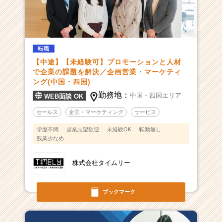
転職
【中途】【未経験可】プロモーションと人材
で企業の課題を解決／企画営業・マーケティ
ング(中国・四国)
勤務地：
中国・四国エリア
WEB面談 OK
セールス
企画・マーケティング
サービス
学歴不問
起業志望歓迎
未経験OK
転勤無し
残業少なめ
株式会社タイムリー
ブックマーク