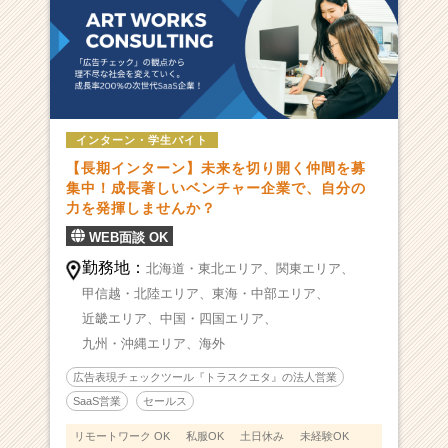
インターン・学生バイト
【長期インターン】未来を切り開く仲間を募
集中！成長著しいベンチャー企業で、自分の
力を発揮しませんか？
WEB面談 OK
勤務地：
北海道・東北エリア、
関東エリア、
甲信越・北陸エリア、
東海・中部エリア、
近畿エリア、
中国・四国エリア、
九州・沖縄エリア、
海外
広告表現チェックツール『トラスクエタ』の法人営業
SaaS営業
セールス
リモートワーク OK
私服OK
土日休み
未経験OK