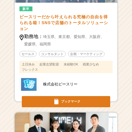
新卒
ピースリーだから叶えられる究極の自由を得
られる箱！SNSで店舗のトータルソリューシ
ョン
勤務地：
埼玉県、
東京都、
愛知県、
大阪府、
愛媛県、
福岡県
セールス
コンサルタント
企画・マーケティング
土日休み
起業志望歓迎
未経験OK
残業少なめ
フレックス
株式会社ピースリー
ブックマーク