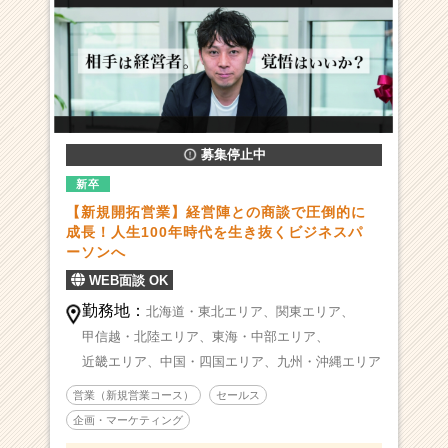
募集停止中
新卒
【新規開拓営業】経営陣との商談で圧倒的に
成長！人生100年時代を生き抜くビジネスパ
ーソンへ
WEB面談 OK
勤務地：
北海道・東北エリア、
関東エリア、
甲信越・北陸エリア、
東海・中部エリア、
近畿エリア、
中国・四国エリア、
九州・沖縄エリア
営業（新規営業コース）
セールス
企画・マーケティング