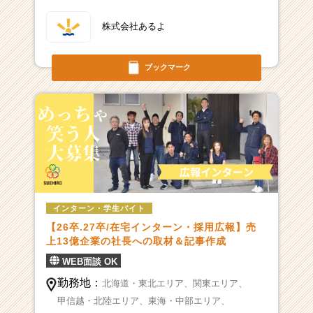
株式会社あるよ
ブックマーク
インターン・学生バイト
【26卒.27卒/在宅インターン・採用広報】売
上13億企業の社長への取材＆記事作成
WEB面談 OK
勤務地：
北海道・東北エリア、
関東エリア、
甲信越・北陸エリア、
東海・中部エリア、