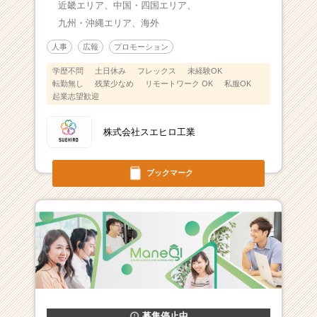
近畿エリア、
中国・四国エリア、
九州・沖縄エリア、
海外
人事
広報
プロモーション
学歴不問
土日休み
フレックス
未経験OK
転勤無し
残業少なめ
リモートワーク OK
私服OK
起業志望歓迎
株式会社スエヒロ工業
ブックマーク
募集停止中