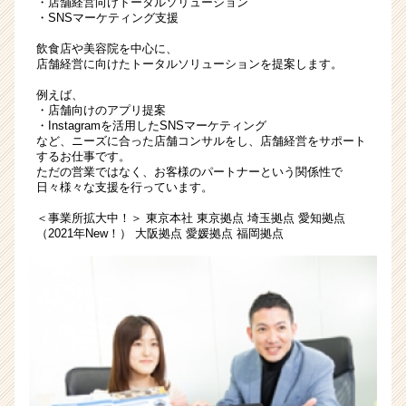
・店舗経営向けトータルソリューション
店
・SNSマーケティング支援
舗
飲食店や美容院を中心に、
の
店舗経営に向けたトータルソリューションを提案します。
ト
ー
例えば、
・店舗向けのアプリ提案
タ
・Instagramを活用したSNSマーケティング
ル
など、ニーズに合った店舗コンサルをし、店舗経営をサポート
ソ
するお仕事です。
リ
ただの営業ではなく、お客様のパートナーという関係性で
日々様々な支援を行っています。
ュ
ー
＜事業所拡大中！＞ 東京本社 東京拠点 埼玉拠点 愛知拠点
シ
（2021年New！） 大阪拠点 愛媛拠点 福岡拠点
ョ
ン
|
ベ
ン
チ
ャ
ー・
成