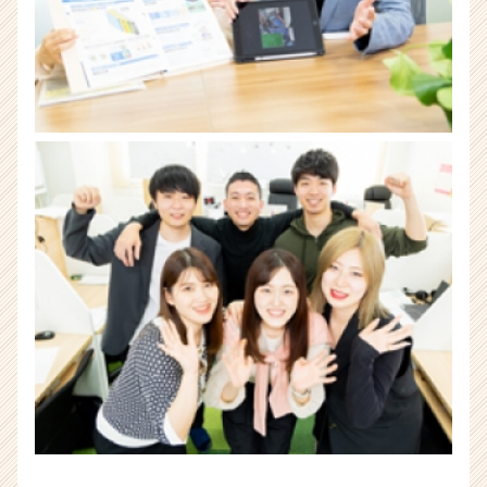
長
企
業
か
ら
ス
カ
ウ
ト
が
届
く
就
活
サ
イ
ト
チ
ア
キ
ャ