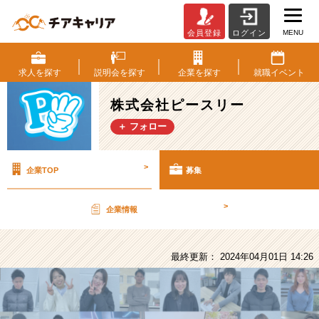
MENU
会員登録
ログイン
株
式
会
求人を
探す
説明会を
探す
企業を
探す
就職
イベント
社
ピ
株式会社ピースリー
ー
＋ フォロー
ス
リ
ー
>
企業TOP
募集
の
採
用/
>
企業情報
求
人
-
最終更新： 2024年04月01日 14:26
ピ
ー
ス
リ