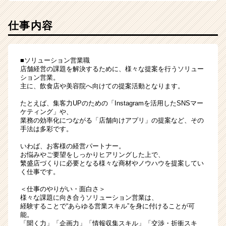
リ
ア
（CheerCareer）
仕事内容
■ソリューション営業職
店舗経営の課題を解決するために、様々な提案を行うソリュー
ション営業。
主に、飲食店や美容院へ向けての提案活動となります。
たとえば、集客力UPのための「Instagramを活用したSNSマー
ケティング」や、
業務の効率化につながる「店舗向けアプリ」の提案など、その
手法は多彩です。
いわば、お客様の経営パートナー。
お悩みやご要望をしっかりヒアリングした上で、
繁盛店づくりに必要となる様々な商材やノウハウを提案してい
く仕事です。
＜仕事のやりがい・面白さ＞
様々な課題に向き合うソリューション営業は、
経験することで“あらゆる営業スキル”を身に付けることが可
能。
「聞く力」「企画力」「情報収集スキル」「交渉・折衝スキ