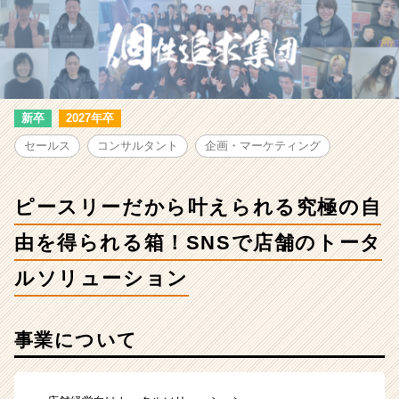
ー
だ
か
ら
叶
え
ら
新卒
2027年卒
れ
セールス
コンサルタント
企画・マーケティング
る
究
極
ピースリーだから叶えられる究極の自
の
自
由を得られる箱！SNSで店舗のトータ
由
を
ルソリューション
得
ら
れ
事業について
る
箱！
SNS
で