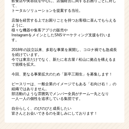
飲食店や美容院を中心に、店舗経営に関するお困りごとに対し
て、
トータルソリューションを提案する当社。
店舗を経営する上でお困りごとを持つお客様に喜んでもらえる
ように、
様々な機器や集客アプリの販売や
InstagramをメインとしたSNSマーケティング支援を行いま
す。
2018年の設立以来、多彩な事業を展開し、コロナ禍でも急成長
を続けています。
今では東京だけでなく、新たに名古屋 / 松山に拠点を構えるま
で規模を拡大。
今回、更なる事業拡大のため「新卒三期生」を募集します！
ピースリーは、一般企業のイメージでもある「右向け右！」の
組織ではありません。
部活動のような雰囲気でメンバー全員がチーム一丸となり
一人一人の個性を追求している集団です。
自分らしく、のびのびと成長したい
皆さんとお会いできるのを楽しみにしております！