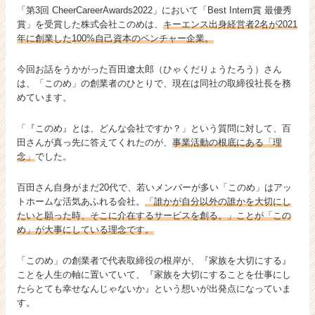
「第3回 CheerCareerAwards2022」において「Best Intern賞 最優秀
賞」を受賞した株式会社このめは、
キーエンス出身経営者2名が2021
年に創業した100%自己資本のベンチャー企業。
今回お話をうかがった百田遼太郎（ひゃくだりょうたろう）さん
は、「このめ」の創業者のひとりで、現在は同社の取締役社長を務
めています。
「『このめ』とは、どんな会社ですか？」という質問に対して、百
田さんが真っ先に答えてくれたのが、
事業活動の根底にある「理
念」
でした。
百田さん自身がまだ20代で、若いメンバーが多い「このめ」はアッ
トホームな活気あふれる会社。
「誰かが自分以外の誰かを大切にし
たいと願った時、そこに介在するサービスを創る。」ことが「この
め」が大事にしている理念です。
「このめ」の創業者で代表取締役の根岸が、『家族を大切にする』
ことを人生の軸に置いていて、『家族を大切にすることを仕事にし
たらとても幸せなんじゃないか』という想いが出発点になっていま
す。