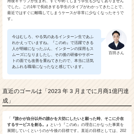
用後ギャップが生まれ、すぐやめてしまう学生も少なくありません
でした。この1年で長続きする学生のタイプがわかってきたことで、
最近ではすぐに離職してしまうケースが非常に少なくなったそうで
す。
今はむしろ、やる気のあるインターン生であふ
れかえっていますね。『このめ』で活躍できる
人が明確になったぶん、インターンの採用もス
百田さん
ムーズになりましたし、その後の研修やサポー
トの面でも改善を重ねてきたので、本当に活気
あふれる職場になったなと感じています。
直近のゴールは「2023 年 3 月までに月商1億円達
成」
「
『誰かが自分以外の誰かを大切にしたいと願った時、そこに介在
するサービスを創る。』
という『このめ』の理念にかなった事業を
展開していくというのが今後の目標です。直近の目標としては、202