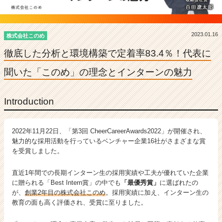
表
に
聞
い
2023.01.16
株式会社このめ
た
徹底した分析と環境構築で定着率83.4％！代表に
「こ
の
聞いた「このめ」の理念とインターンの魅力
め」
の
理
Introduction
念
と
イ
2022年11月22日、「第3回 CheerCareerAwards2022」が開催され、
ン
魅力的な採用活動を行っているベンチャー企業16社がさまざまな賞
タ
を受賞しました。
ー
ン
直近1年間での長期インターン生の採用実績や工夫が優れていた企業
の
に贈られる「Best Intern賞」の中でも
「最優秀賞」
に選ばれたの
魅
が、
創業2年目の株式会社このめ
。採用実績に加え、インターン生の
力
教育の面も高く評価され、受賞に至りました。
|
ベ