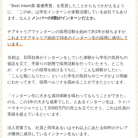
「Best Intern賞 最優秀賞」を受賞したことからもうかがえるよう
に、「このめ」は学生インターンが多数活躍している会社でもあり
ます。なんと
メンバーの8割がインターンだとか。
チアキャリアでインターンの採用活動を始めて約1年が経ちますが、
これまでチアキャリア経由で16名のインターン生の採用に成功して
います。
当初は、百田自身がインターンをしていた体験から学生の気持ちの
仮説を立て、手探りの状態で採用活動を行っていたそう。ところ
が、インターンの採用を続けるうちに、「こんな経験がしたい」
「こんな風になりたい」といった学生の気持ちやニーズがより明確
にわかってきて、採用ペルソナを固めることができたといいます。
「インターン生に大きな成功体験を味わってもらうことができた」
のも、この1年の大きな成果でした。とあるインターン生は、ライバ
ーマネージャーとして月600万円の売上を立てたそう。これは社員の
実績を超えているといいます。
法人営業でも、社員と同等あるいはそれ以上にあたる60件のテレア
ポ獲得に成功しているインターン生もいます。