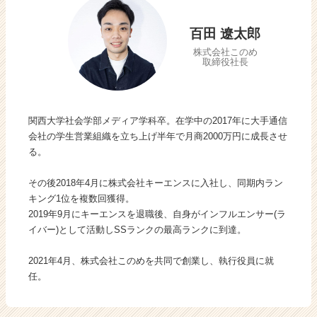
ト
チ
百田 遼太郎
ア
株式会社このめ
キ
取締役社長
ャ
リ
ア
（C
関西大学社会学部メディア学科卒。在学中の2017年に大手通信
h
会社の学生営業組織を立ち上げ半年で月商2000万円に成長させ
e
る。
e
r
その後2018年4月に株式会社キーエンスに入社し、同期内ラン
C
キング1位を複数回獲得。
a
2019年9月にキーエンスを退職後、自身がインフルエンサー(ラ
r
イバー)として活動しSSランクの最高ランクに到達。
e
e
r）
2021年4月、株式会社このめを共同で創業し、執行役員に就
任。