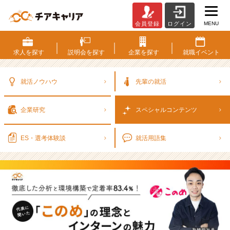
MENU
会員登録
ログイン
徹
底
し
求人を
探す
説明会を
探す
企業を
探す
就職
イベント
た
分
析
就活ノウハウ
先輩の就活
と
環
企業研究
スペシャル
コンテンツ
境
構
築
ES・選考
体験談
就活用語集
で
定
着
率
8
3.
4％！
代