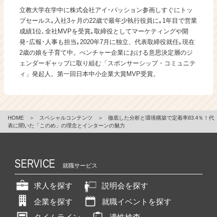
立教大学在学中に株式会社アイ･パッション参画しすぐにトッ
プセールス｡入社3ヶ月の22歳で最年少執行役員に｡1年目で営業
成績1位､全社MVPを受賞｡取締役としてマーケティングや開
発･広報･人事も担当｡2020年7月に独立、代表取締役就任｡現在
2歳の娘を子育て中。べンチャー企業における意思決定層のジ
ェンダーギャップに取り組む「スポンサーシップ・コミュニテ
ィ」発起人。第一回日本中小企業大賞MVP受賞。
HOME
＞
スペシャルコンテンツ
＞
徹底した分析と環境構築で定着率83.4％！代
表に聞いた「このめ」の理念とインターンの魅力
SERVICE
就職サービス
求人を探す
説明会を探す
企業を探す
就職イベントを探す