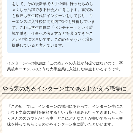
をして、その後新卒で大手企業に行ったらめち
ゃくちゃ活躍できる社会人に育ちます。事実私
も根岸も学生時代にインターンをしており、キ
ーエンスに入社後に同期内で1位も獲得していま
す。これは学生自体に「ベンチャー」という環
境で働き、仕事への考え方などを吸収できたこ
とが非常に大きいです。このめもそういう場を
提供していると考えています。
インターンへの参加は「このめ」への入社が前提ではないので、卒
業後キーエンスのような大手企業に入社した学生もいるそうです。
やる気のあるインターン生であふれかえる職場に
「このめ」では、インターンの採用にあたって、インターン生にス
カウト文章の添削を依頼するという取り組みも行ってきました。た
くさんのスカウトがくる中、どこにどんなことが書いてあったら興
味を持ってもらえるのかをインターン生に聞いたといいます。