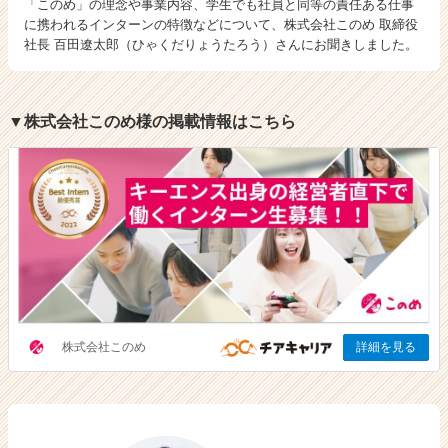
「このめ」の理念や事業内容、学生でも社員と同等の責任ある仕事
ン
に携われるインターンの特徴などについて、株式会社このめ 取締役
チ
社長 百田遼太郎（ひゃくだりょうたろう）さんにお聞きしました。
ャ
ー・
成
▼株式会社このめ様の掲載情報はこちら
長
企
業
か
ら
ス
カ
ウ
ト
が
届
く
就
活
サ
イ