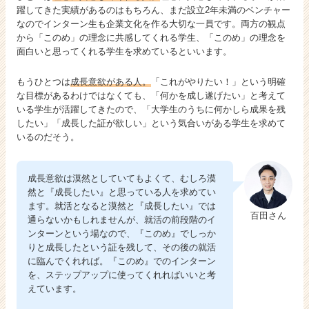
躍してきた実績があるのはもちろん、まだ設立2年未満のベンチャー
なのでインターン生も企業文化を作る大切な一員です。両方の観点
から「このめ」の理念に共感してくれる学生、「このめ」の理念を
面白いと思ってくれる学生を求めているといいます。
もうひとつは
成長意欲がある人。
「これがやりたい！」という明確
な目標があるわけではなくても、「何かを成し遂げたい」と考えて
いる学生が活躍してきたので、「大学生のうちに何かしら成果を残
したい」「成長した証が欲しい」という気合いがある学生を求めて
いるのだそう。
成長意欲は漠然としていてもよくて、むしろ漠
然と『成長したい』と思っている人を求めてい
ます。就活となると漠然と『成長したい』では
百田さん
通らないかもしれませんが、就活の前段階のイ
ンターンという場なので、『このめ』でしっか
りと成長したという証を残して、その後の就活
に臨んでくれれば。『このめ』でのインターン
を、ステップアップに使ってくれればいいと考
えています。