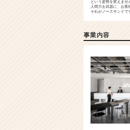
という姿勢を変えませ
就
人間力を武器に、お客
活
それがノースサンドで
サ
イ
ト
事業内容
チ
ア
キ
ャ
リ
ア
（C
h
e
e
r
C
a
r
e
e