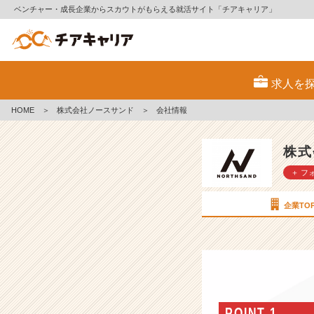
ベンチャー・成長企業からスカウトがもらえる就活サイト「チアキャリア」
株
式
求人を
会
社
HOME
＞
株式会社ノースサンド
＞
会社情報
ノ
ー
ス
株式
サ
＋ フ
ン
ド
の
企業TO
会
社
情
報
-
「働
き
POINT 1