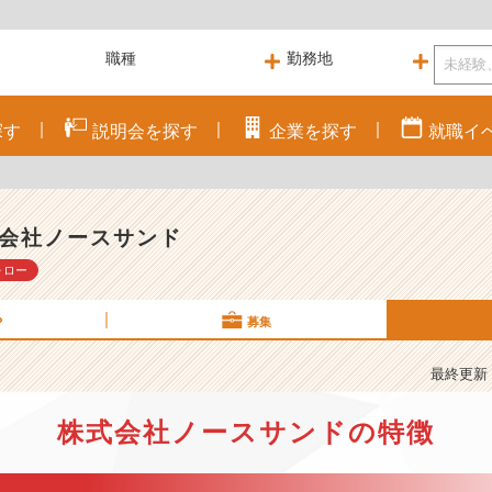
探す
説明会を
探す
企業を
探す
就職
イ
会社ノースサンド
ォロー
P
募集
最終更新： 
株式会社ノースサンドの特徴