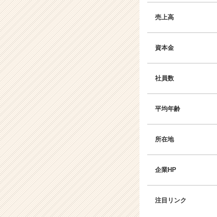
売上高
資本金
社員数
平均年齢
所在地
企業HP
注目リンク