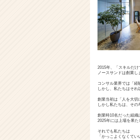
さ
れ
る
|
ベ
ン
チ
ャ
ー・
成
長
2015年、「スキル
ノースサンドは創業し
企
業
コンサル業界では「経
か
しかし、私たちはそれ
ら
創業当初は「人を大切
ス
しかし私たちは、その
カ
ウ
創業時10名だった組織
ト
2025年には上場を果
が
それでも私たちは
届
「かっこよくなくてい
く