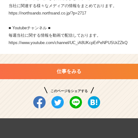
当社に関連する様々なメディアの情報をまとめております。
https://northsando.northsand.co.jp/?p=2717
■ Youtubeチャンネル ■
毎週当社に関する情報を動画で配信しております。
https://www.youtube.com/channel/UC_iA8UKcpErPeNPUSUrZZkQ
仕事をみる
このページをシェアする