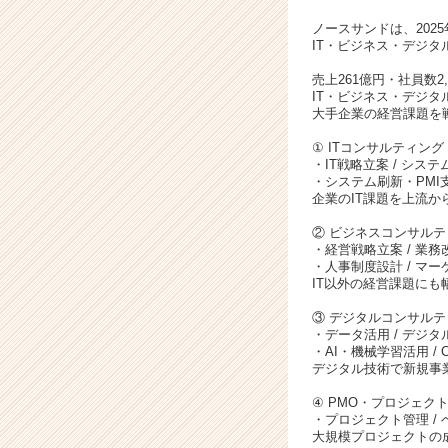
r）
ノースサンドは、20
IT・ビジネス・デジ
売上261億円・社員数2
IT・ビジネス・デジタ
大手企業の経営課題を
① ITコンサルティング
・IT戦略立案 / システ
・システム刷新・PMI支
企業のIT課題を上流か
② ビジネスコンサルテ
・経営戦略立案 / 業務改
・人事制度設計 / マ
IT以外の経営課題にも
③ デジタルコンサルテ
・データ活用 / デジ
・AI・機械学習活用 /
デジタル技術で新規事
④ PMO・プロジェク
・プロジェクト管理 / 
大規模プロジェクトの