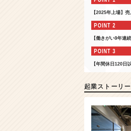
が
い」
【2025年上場】売
9
年
POINT 2
連
続
【働きがい9年連
認
定
POINT 3
の
コ
【年間休日120
ン
サ
ル
で、
起業ストーリー
ス
キ
ル
よ
り"人"が
評
価