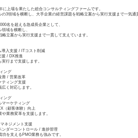
25年に上場を果たした総合コンサルティングファームです。
タルの3領域を横断し、大手企業の経営課題を戦略立案から実行支援まで一気通
,000名を超える急成長企業として、
ル領域を横断し、
戦略立案から実行支援まで一貫して支えています。
ム導入支援 / ITコスト削減
援 / DX推進
ら実行まで支援します。
ィング
善 / 営業改革
ーケティング支援
幅広く対応します。
ィング
タルマーケティング
 CX（顧客体験）向上
業や業務変革を支援します。
トマネジメント支援
ベンダーコントロール / 進捗管理
成功を支えるPMO業務も強みです。