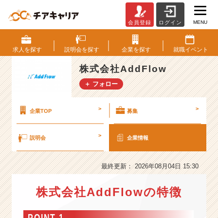
MENU
会員登録
ログイン
株
式
会
求人を
探す
説明会を
探す
企業を
探す
就職
イベント
社
A
株式会社AddFlow
d
＋ フォロー
d
F
l
>
>
企業TOP
募集
o
w
>
説明会
企業情報
の
会
社
最終更新： 2026年08月04日 15:30
情
報
株式会社AddFlowの特徴
-
S
N
POINT 1