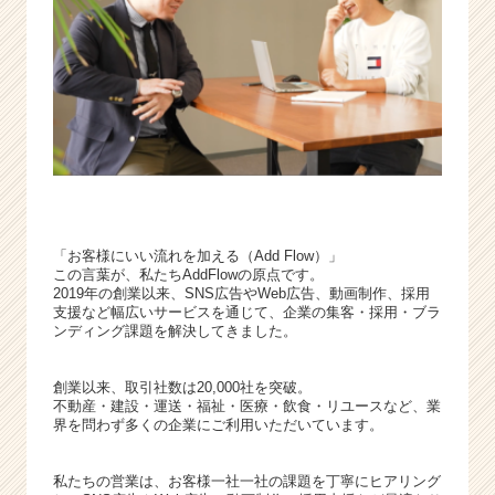
く
就
活
サ
イ
ト
チ
ア
キ
ャ
リ
「お客様にいい流れを加える（Add Flow）」
ア
この言葉が、私たちAddFlowの原点です。
（C
2019年の創業以来、SNS広告やWeb広告、動画制作、採用
支援など幅広いサービスを通じて、企業の集客・採用・ブラ
h
ンディング課題を解決してきました。
e
e
r
創業以来、取引社数は20,000社を突破。
不動産・建設・運送・福祉・医療・飲食・リユースなど、業
C
界を問わず多くの企業にご利用いただいています。
a
r
e
私たちの営業は、お客様一社一社の課題を丁寧にヒアリング