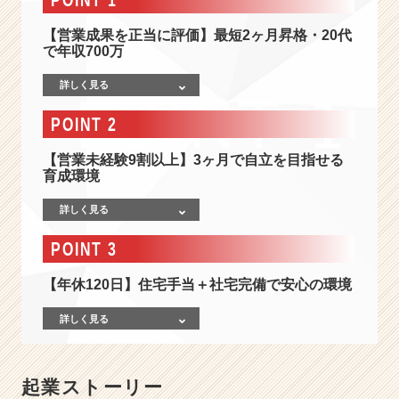
S・
W
【営業成果を正当に評価】最短2ヶ月昇格・20代
e
で年収700万
b
広
詳しく見る
告
を
POINT 2
武
器
【営業未経験9割以上】3ヶ月で自立を目指せる
に
育成環境
企
業
詳しく見る
の
POINT 3
成
長
【年休120日】住宅手当＋社宅完備で安心の環境
を
支
詳しく見る
え
る
提
案
起業ストーリー
営