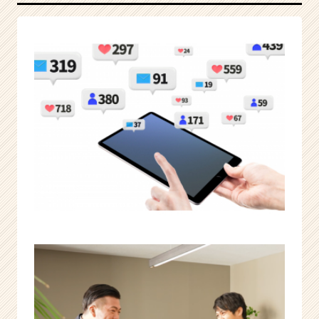
業
企
業
|
ベ
ン
チ
ャ
ー・
成
長
企
業
か
ら
ス
カ
ウ
ト
が
届