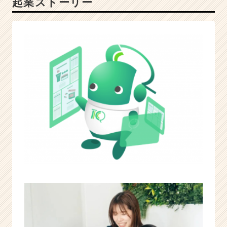
起業ストーリー
S
|
ベ
ン
チ
ャ
ー・
成
長
企
業
か
ら
ス
カ
ウ
ト
が
届
く
就