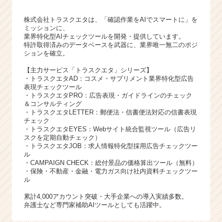
株式会社トラスクエタは、「確認作業をAIでスマートに」を
ミッションに、
業界特化型AIチェックツールを開発・提供しています。
特許取得済みのデータベースを武器に、業界唯一無二のポジ
ションを確立。
【主力サービス「トラスクエタ」シリーズ】
・トラスクエタAD：コスメ・サプリメント業界特化型広告
表現チェックツール
・トラスクエタPRO：広告表現・ガイドラインのチェック
＆コンサルティング
・トラスクエタLETTER：郵便法・信書便法対応の信書表現
チェック
・トラスクエタEYES：Webサイト統合監視ツール（広告リ
スクを定期自動チェック）
・トラスクエタJOB：求人情報特化型採用広告チェックツー
ル
・CAMPAIGN CHECK：総付景品の価格算出ツール（無料）
・保険・不動産・金融・電力ガス向け社内資料チェックツー
ル
累計4,000アカウント突破・大手企業への導入実績多数。
弁護士など専門家補助AIツールとしても活躍中。