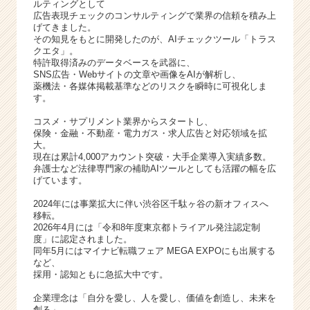
ルティングとして
広告表現チェックのコンサルティングで業界の信頼を積み上
げてきました。
その知見をもとに開発したのが、AIチェックツール「トラス
クエタ」。
特許取得済みのデータベースを武器に、
SNS広告・Webサイトの文章や画像をAIが解析し、
薬機法・各媒体掲載基準などのリスクを瞬時に可視化しま
す。
コスメ・サプリメント業界からスタートし、
保険・金融・不動産・電力ガス・求人広告と対応領域を拡
大。
現在は累計4,000アカウント突破・大手企業導入実績多数。
弁護士など法律専門家の補助AIツールとしても活躍の幅を広
げています。
2024年には事業拡大に伴い渋谷区千駄ヶ谷の新オフィスへ
移転。
2026年4月には「令和8年度東京都トライアル発注認定制
度」に認定されました。
同年5月にはマイナビ転職フェア MEGA EXPOにも出展する
など、
採用・認知ともに急拡大中です。
企業理念は「自分を愛し、人を愛し、価値を創造し、未来を
創る」。