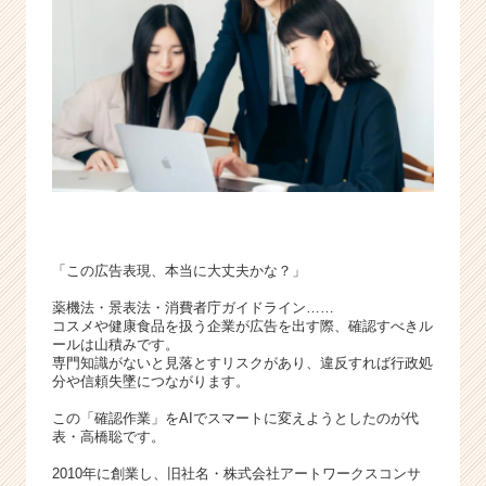
活
サ
イ
ト
チ
ア
キ
ャ
リ
ア
（C
h
「この広告表現、本当に大丈夫かな？」
e
薬機法・景表法・消費者庁ガイドライン……
e
コスメや健康食品を扱う企業が広告を出す際、確認すべきル
r
ールは山積みです。
C
専門知識がないと見落とすリスクがあり、違反すれば行政処
a
分や信頼失墜につながります。
r
この「確認作業」をAIでスマートに変えようとしたのが代
e
表・高橋聡です。
e
r）
2010年に創業し、旧社名・株式会社アートワークスコンサ