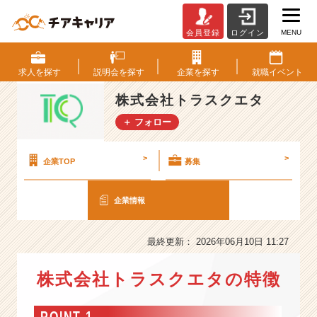
MENU
会員登録
ログイン
株
式
会
求人を
探す
説明会を
探す
企業を
探す
就職
イベント
社
ト
株式会社トラスクエタ
ラ
＋ フォロー
ス
ク
エ
>
>
企業TOP
募集
タ
の
企業情報
会
社
情
最終更新： 2026年06月10日 11:27
報
-
株式会社トラスクエタの特徴
A
I
で
POINT 1