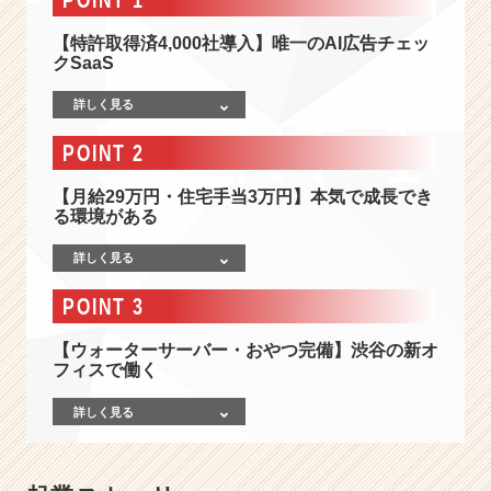
広
告
【特許取得済4,000社導入】唯一のAI広告チェッ
リ
クSaaS
ス
ク
詳しく見る
を
ゼ
POINT 2
ロ
に。
【月給29万円・住宅手当3万円】本気で成長でき
特
る環境がある
許
取
詳しく見る
得
POINT 3
済
み
【ウォーターサーバー・おやつ完備】渋谷の新オ
の
フィスで働く
急
成
詳しく見る
長
S
a
a