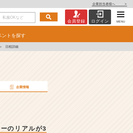
企業担当者様へ
>
会員登録
ログイン
MENU
ベント
を探す
＞
日程詳細
企業情報
ャーのリアルが3