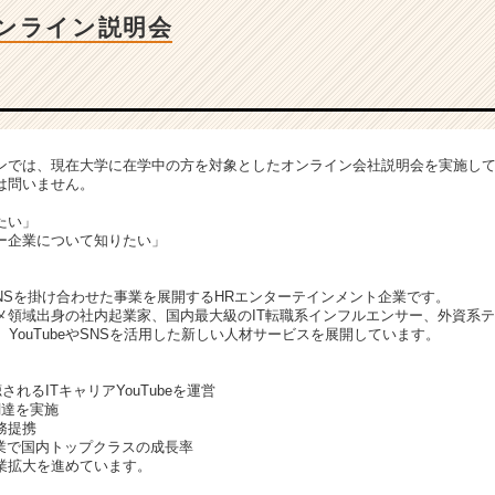
ンライン説明会
ンでは、現在大学に在学中の方を対象としたオンライン会社説明会を実施し
は問いません。
たい」
ー企業について知りたい」
。
SNSを掛け合わせた事業を展開するHRエンターテインメント企業です。
メ領域出身の社内起業家、国内最大級のIT転職系インフルエンサー、外資系
、YouTubeやSNSを活用した新しい人材サービスを展開しています。
されるITキャリアYouTubeを運営
調達を実施
務提携
事業で国内トップクラスの成長率
業拡大を進めています。