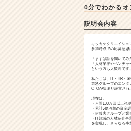
会
0分でわかるオ
詳
細
|
説明会内容
ベ
ン
チ
キッカケクリエイショ
ャ
参加時点での応募意思
ー・
成
「まずは話を聞いてみ
「人材業界やベンチャ
長
という方も大歓迎です
企
業
私たちは、IT・HR・
か
東急グループのエンタ
CTOが集まり設立され
ら
ス
現在は、
カ
・月間100万回以上視聴
ウ
・累計5億円超の資金
・伊藤忠グループと業
ト
・IT領域の人材紹介
が
を実現し、さらなる事
届