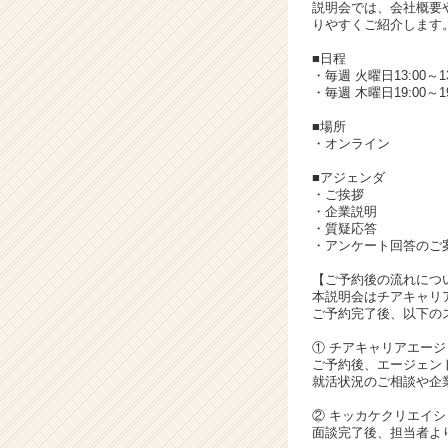
く
説明会では、会社概要
就
りやすくご紹介します
活
■日程
サ
・毎週 火曜日13:00～13
イ
・毎週 木曜日19:00～19
ト
■場所
チ
・オンライン
ア
キ
■アジェンダ
ャ
・ご挨拶
・企業説明
リ
・質疑応答
ア
・アンケート回答のご
（C
h
【ご予約後の流れにつ
本説明会はチアキャリ
e
ご予約完了後、以下の
e
r
① チアキャリアエー
C
ご予約後、エージェン
a
就活状況のご相談や企
r
② キッカケクリエイシ
e
面談完了後、担当者よ
e