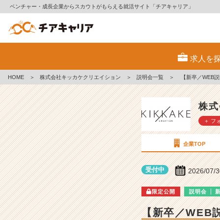
ベンチャー・成長企業からスカウトがもらえる就活サイト「チアキャリア」
株
式
求人を
会
社
HOME
＞
株式会社キッカケクリエイション
＞
説明会一覧
＞
【新卒／WEB
キ
ッ
カ
株式
ケ
＋ フ
ク
リ
エ
企業TOP
イ
シ
受付中
2026/07/
ョ
ン
限定公開
説明会
の
説
【新卒／WEB
明