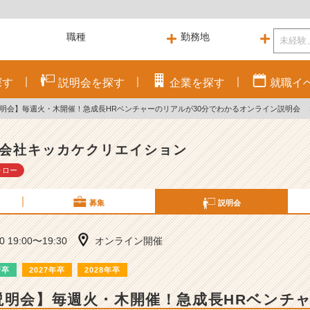
探す
説明会を
探す
企業を
探す
就職
イ
説明会】毎週火・木開催！急成長HRベンチャーのリアルが30分でわかるオンライン説明会
会社キッカケクリエイション
ォロー
募集
説明会
30 19:00〜19:30
オンライン開催
新卒
2027年卒
2028年卒
説明会】毎週火・木開催！急成長HRベンチ