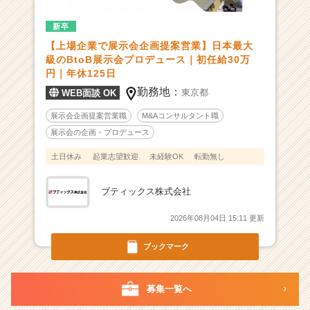
展
新卒
示
会
【上場企業で展示会企画提案営業】日本最大
を
級のBtoB展示会プロデュース｜初任給30万
創
円｜年休125日
る
勤務地：
東京都
WEB面談 OK
企
画
展示会企画提案営業職
M&Aコンサルタント職
提
展示会の企画・プロデュース
案
土日休み
起業志望歓迎
未経験OK
転勤無し
営
業
|
ブティックス株式会社
ベ
ン
2026年08月04日 15:11 更新
チ
ャ
ブックマーク
ー・
成
長
募集一覧へ
企