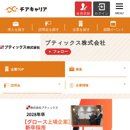
MENU
会員登録
ログイン
ブ
テ
ィ
求人を
探す
説明会を
探す
企業を
探す
就職
イベント
ッ
ク
ブティックス株式会社
ス
＋ フォロー
株
式
会
>
企業TOP
募集
社
の
採
>
>
説明会
企業情報
用/
求
人
-
【東
証
グ