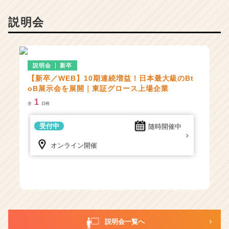
業
か
説明会
ら
ス
カ
ウ
説明会
新卒
ト
【新卒／WEB】10期連続増益！日本最大級のBt
が
oB展示会を展開｜東証グロース上場企業
届
1
く
全
日程
就
活
受付中
随時開催中
サ
オンライン開催
イ
ト
チ
ア
キ
ャ
リ
ア
説明会一覧へ