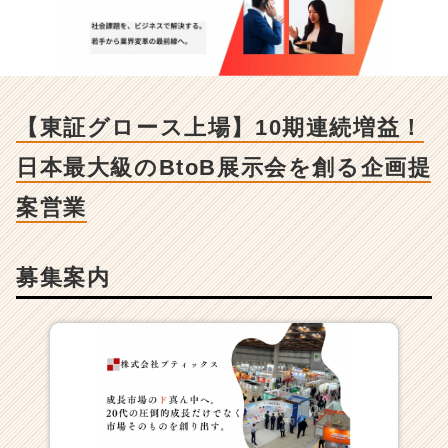
ロ
ー
ス
上
場】
1
【東証グロース上場】10期連続増益！
0
期
日本最大級のBtoB展示会を創る企画提
連
続
案営業
増
益！
日
募集案内
本
最
大
級
の
B
t
o
B