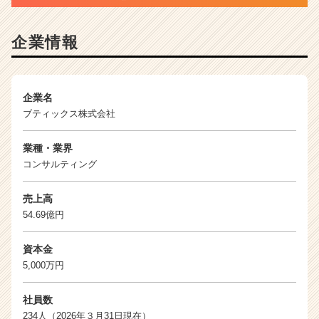
（C
h
e
企業情報
e
r
C
a
企業名
r
ブティックス株式会社
e
e
業種・業界
r）
コンサルティング
売上高
54.69億円
資本金
5,000万円
社員数
234人（2026年３月31日現在）