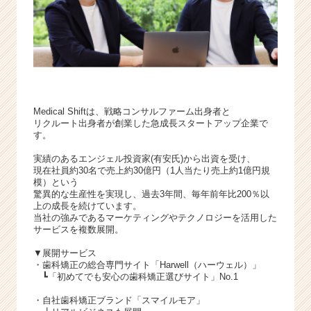
Medical Shiftは、戦略コンサルファーム出身者と
リクルート出身者が創業した急成長スタートアップ企業で
す。
実績のあるエンジェル投資家(有安氏)から出資を受け、
現在社員約30名で売上約30億円（1人当たり売上約1億円規
模）という
驚異的な生産性を実現し、過去3年間、毎年前年比200％以
上の成長を続けています。
当社の強みであるマーケティングやテクノロジーを活用した
サービスを複数展開。
▼展開サービス
・歯科矯正の総合専門サイト「Harwell（ハーウェル）」
┗「初めてでも安心の歯科矯正選びサイト」No.1
・自社歯科矯正ブランド「スマイルモア」