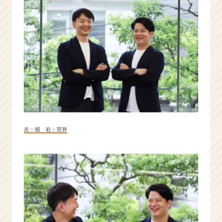
左：堀 右：宮井