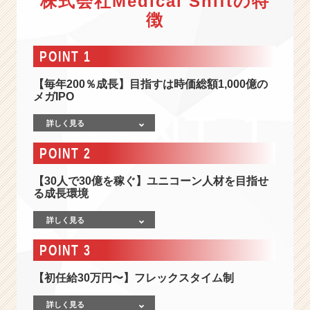
株式会社Medical Shiftの特
情
徴
報
-
【前
POINT 1
年
比
【毎年200％成長】目指すは時価総額1,000億の
3
メガIPO
1
6％
詳しく見る
成
長】
POINT 2
4
兆
【30人で30億を稼ぐ】ユニコーン人材を目指せ
円
る成長環境
市
詳しく見る
場
へ
POINT 3
の
挑
【初任給30万円〜】フレックスタイム制
戦！
医
詳しく見る
療