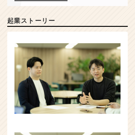
×
A
I
起業ストーリー
で
業
界
を
変
革
す
る
急
成
長
ス
タ
ー
ト
ア
ッ
プ