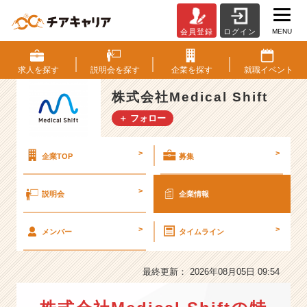
MENU
会員登録
ログイン
株
式
会
求人を
探す
説明会を
探す
企業を
探す
就職
イベント
社
M
株式会社Medical Shift
e
＋ フォロー
d
i
c
>
>
企業TOP
募集
a
l
>
説明会
企業情報
S
h
i
>
>
メンバー
タイムライン
f
t
の
最終更新： 2026年08月05日 09:54
会
社