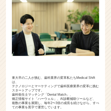
|
ベ
ン
チ
ャ
ー・
成
長
企
業
か
ら
ス
カ
ウ
東大卒の二人が挑む、歯科業界の変革私たちMedical Shift
ト
は、
が
テクノロジーとマーケティングで歯科医療業界の変革に挑む
スタートアップです。
届
歯科衛生士マッチング「Dental Match」、
く
矯正情報サイト「ハーウェル」、AI診断補助ツールなど、
就
複数の事業を展開し、毎年2〜3倍の成長を続けながら、すべ
活
ての事業を黒字で運営しています。