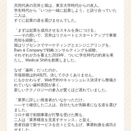
サ
共同代表の宮井と堀は、東京大学時代からの友人。
イ
学生時代から「いつか一緒に起業しよう」と語り合っていた
ト
二人は、
チ
すぐに起業の道を選びませんでした。
ア
「まずは起業を成功させるスキルを身につける」
キ
——その想いで、宮井はリクルートとスタートアップで事業
ャ
売却を経験し、
リ
堀はリブセンスでマーケティングとエンジニアリングを、
Bain & Companyで戦略コンサルティングを経験。
ア
それぞれが力を蓄えた2019年、ついに学生時代の約束を果
（C
たし、Medical Shiftを創業しました。
h
e
なぜ「歯科」だったのか。
e
市場規模は約4兆円。決して小さくありません。
にもかかわらず、Web予約やキャッシュレス決済すら整備さ
r
れていない歯科医院が多く、
C
新しいテクノロジーの参入が驚くほど遅れていました。
a
r
「業界に詳しい推進者がいなかっただけ」
——そう確信した二人は、自分たちが先駆者になる道を選び
e
ました。
e
コロナ禍で初期事業が打撃を受けた際も、
r）
二人は「業界構造を見直すチャンス」と捉え、
患者目線で新サービスを次々と立ち上げ、事業転換を成功さ
せました。