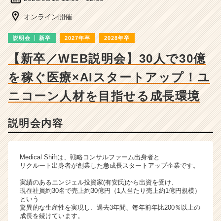
会
詳
オンライン開催
細
|
説明会
新卒
2027年卒
2028年卒
ベ
ン
【新卒／WEB説明会】30人で30億
チ
を稼ぐ医療×AIスタートアップ！ユ
ャ
ー・
ニコーン人材を目指せる成長環境
成
長
企
説明会内容
業
か
ら
Medical Shiftは、戦略コンサルファーム出身者と
ス
リクルート出身者が創業した急成長スタートアップ企業です。
カ
ウ
実績のあるエンジェル投資家(有安氏)から出資を受け、
ト
現在社員約30名で売上約30億円（1人当たり売上約1億円規模）
という
が
驚異的な生産性を実現し、過去3年間、毎年前年比200％以上の
届
成長を続けています。
く