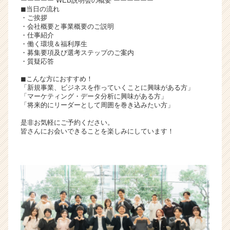
ーーーーー WEB説明会の概要 ーーーーーー
r）
◼︎当日の流れ
・ご挨拶
・会社概要と事業概要のご説明
・仕事紹介
・働く環境＆福利厚生
・募集要項及び選考ステップのご案内
・質疑応答
◼︎こんな方におすすめ！
「新規事業、ビジネスを作っていくことに興味がある方」
「マーケティング・データ分析に興味がある方」
「将来的にリーダーとして周囲を巻き込みたい方」
是非お気軽にご予約ください。
皆さんにお会いできることを楽しみにしています！