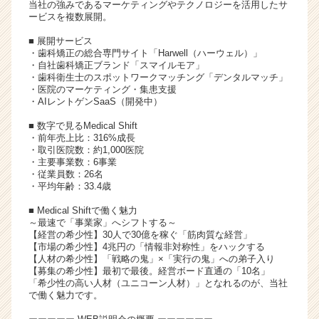
当社の強みであるマーケティングやテクノロジーを活用したサ
就
ービスを複数展開。
活
■ 展開サービス
サ
・歯科矯正の総合専門サイト「Harwell（ハーウェル）」
イ
・自社歯科矯正ブランド「スマイルモア」
ト
・歯科衛生士のスポットワークマッチング「デンタルマッチ」
チ
・医院のマーケティング・集患支援
・AIレントゲンSaaS（開発中）
ア
キ
■ 数字で見るMedical Shift
ャ
・前年売上比：316%成長
リ
・取引医院数：約1,000医院
・主要事業数：6事業
ア
・従業員数：26名
（C
・平均年齢：33.4歳
h
e
■ Medical Shiftで働く魅力
～最速で「事業家」へシフトする～
e
【経営の希少性】30人で30億を稼ぐ「筋肉質な経営」
r
【市場の希少性】4兆円の「情報非対称性」をハックする
C
【人材の希少性】「戦略の鬼」×「実行の鬼」への弟子入り
a
【募集の希少性】最初で最後。経営ボード直通の「10名」
r
「希少性の高い人材（ユニコーン人材）」となれるのが、当社
で働く魅力です。
e
e