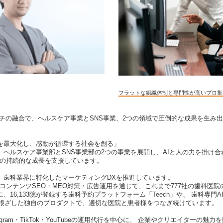
フラットな組織体制と専門性が高いプロ集
ッチの融合で、ヘルスケア事業とSNS事業、2つの領域で圧倒的な成果を生み出
を最大化し、感動が循環する社会を創る」
ヘルスケア事業部とSNS事業部の2つの事業を展開し、AIと人の力を掛け合
トの持続的な成長を支援しています。
、歯科業界に特化したマーケティングDXを推進しています。
・コンテンツSEO・MEO対策・広告運用を通じて、これまで777社の歯科医
16,133院が登録する歯科予約プラットフォーム「Teech」や、 歯科専門A
深く根ざした独自のプロダクトで、適切な医院と患者様をつなぎ続けています。
tagram・TikTok・YouTubeの運用代行を中心に、 企業やクリエイターの