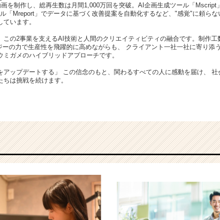
画を制作し、総再生数は月間1,000万回を突破。AI企画生成ツール「Mscrip
ール「Mreport」でデータに基づく改善提案を自動化するなど、"感覚"に頼ら
しています。
、この2事業を支えるAI技術と人間のクリエイティビティの融合です。制作工
ジーの力で生産性を飛躍的に高めながらも、 クライアント一社一社に寄り添う
ウミガメのハイブリッドアプローチです。
グをアップデートする」 この信念のもと、関わるすべての人に感動を届け、 
たちは挑戦を続けます。