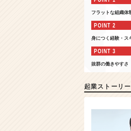
3
0
フラットな組織体
0
ク
POINT 2
ラ
イ
身につく経験・ス
ア
ン
POINT 3
ト
を
抜群の働きやすさ
支
援】
A
I
起業ストーリー
と
人
に
よ
る
マ
ー