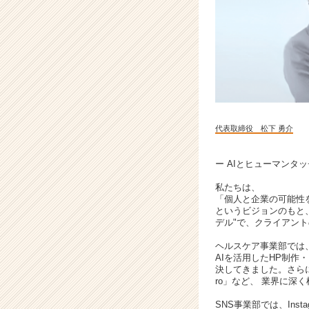
ケ
テ
ィ
ン
グ
D
X
支
援
代表取締役 松下 勇介
|
ベ
ン
ー AIとヒューマンタ
チ
私たちは、
ャ
「個人と企業の可能性
ー・
というビジョンのもと、
成
デル"で、クライアン
長
ヘルスケア事業部では
企
AIを活用したHP制作
業
決してきました。さらに、
か
ro」など、 業界に
ら
SNS事業部では、Ins
ス