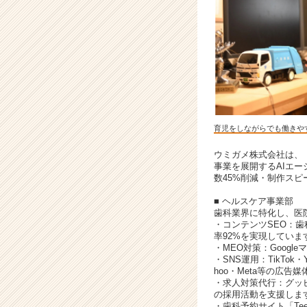
r
C
a
r
e
e
r）
育児をしながらでも働きや
ウミガメ株式会社は、
事業を展開するAIエ
数45%削減・制作スピ
■ ヘルスケア事業部
歯科業界に特化し、医
・コンテンツSEO：歯
率92%を実現していま
・MEO対策：Goog
・SNS運用：TikTok
hoo・Meta等の広告
・求人対策代行：グッピ
の採用活動を支援しま
・歯科予約サイト「Te