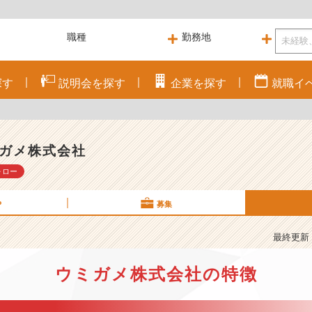
探す
説明会を
探す
企業を
探す
就職
イ
ガメ株式会社
ォロー
P
募集
最終更新： 
ウミガメ株式会社の特徴