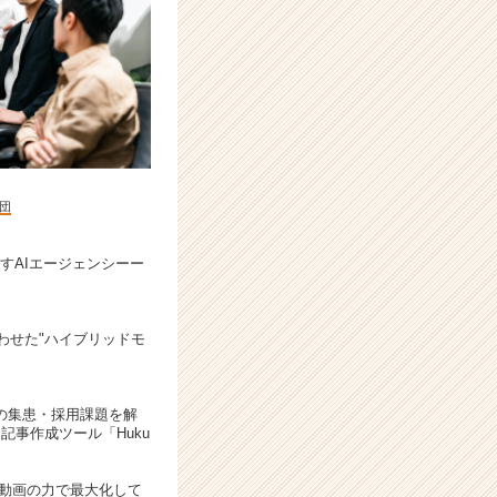
団
すAIエージェンシーー
わせた"ハイブリッドモ
院の集患・採用課題を解
I記事作成ツール「Huku
魅力を動画の力で最大化して