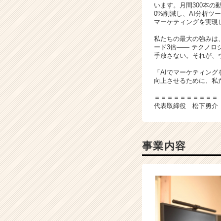
います。月間300本の動
カ
0%削減し、AI分析ツ
ウ
マーケティングを実現
ト
私たちの最大の強みは
が
ード3倍—— テクノロ
届
手放さない。それが、
く
就
「AIでマーケティン
向上させるために、私
活
サ
＝＝＝＝＝＝＝＝＝＝
イ
代表取締役 松下勇介
ト
チ
ア
キ
事業内容
ャ
リ
ア
（C
h
e
e