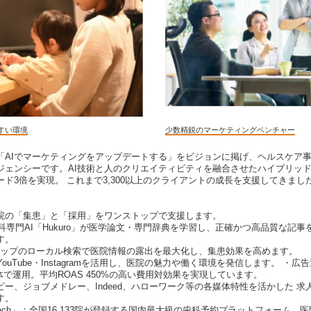
すい環境
少数精鋭のマーケティングベンチャー
「AIでマーケティングをアップデートする」をビジョンに掲げ、ヘルスケア事
ージェンシーです。AI技術と人のクリエイティビティを融合させたハイブリッド
ード3倍を実現。 これまで3,300以上のクライアントの成長を支援してきまし
院の「集患」と「採用」をワンストップで支援します。
科専門AI「Hukuro」が医学論文・専門辞典を学習し、正確かつ高品質な記事
す。
leマップのローカル検索で医院情報の露出を最大化し、集患効果を高めます。
・YouTube・Instagramを活用し、医院の魅力や働く環境を発信します。 ・広告
媒体で運用。平均ROAS 450%の高い費用対効果を実現しています。
ー、ジョブメドレー、Indeed、ハローワーク等の各媒体特性を活かした 
す。
ech」：全国16,133院が登録する国内最大級の歯科予約プラットフォーム。