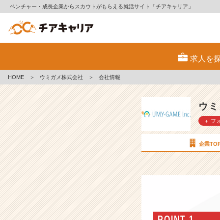
ベンチャー・成長企業からスカウトがもらえる就活サイト「チアキャリア」
ウ
ミ
求人を
ガ
メ
HOME
＞
ウミガメ株式会社
＞
会社情報
株
式
会
ウミ
社
＋ フ
の
会
社
企業TO
情
報
-
【7
年
で
3,
POINT 1