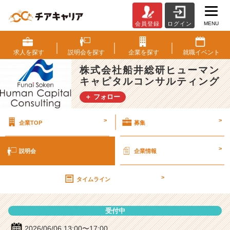
MENU
会員登録
ログイン
株
式
会
求人を
探す
説明会を
探す
企業を
探す
就職
イベント
社
株式会社船井総研ヒューマン
船
キャピタルコンサルティング
井
総
＋ フォロー
研
ヒ
>
>
企業TOP
募集
ュ
ー
マ
>
説明会
企業情報
ン
キ
>
ャ
タイムライン
ピ
タ
受付中
ル
コ
2026/06/06 13:00〜17:00