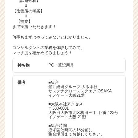
【課題分析】
⇓
業
【改善策の考案】
か
⇓
ら
【提案】
ス
まで実施いただきます！
カ
何事もまずはやってみないとわかりません。
ウ
ト
コンサルタントの業務を体験してみて、
が
マッチ度を確かめてみましょう！
届
く
持ち物
PC・筆記用具
就
活
備考
■集合
サ
船井総研グループ 大阪本社
イ
サステナグローススクエア OSAKA
イノゲート大阪21階
ト
チ
■大阪本社アクセス
〒530-0001
ア
大阪府大阪市北区梅田三丁目2番 123号
キ
イノゲート大阪 21階
ャ
■集合時間
リ
必ず開催時間の15分前に
集合場所までお越しください。
ア