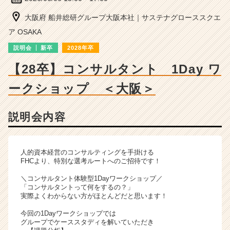
ン
サ
大阪府 船井総研グループ大阪本社｜サステナグローススクエ
ル
ア OSAKA
テ
ィ
説明会
新卒
2028年卒
ン
【28卒】コンサルタント 1Day ワ
グ
の
ークショップ ＜大阪＞
説
明
会
説明会内容
詳
細
|
人的資本経営のコンサルティングを手掛ける
ベ
FHCより、特別な選考ルートへのご招待です！
ン
チ
＼コンサルタント体験型1Dayワークショップ／
ャ
「コンサルタントって何をするの？」
実際よくわからない方がほとんどだと思います！
ー・
成
今回の1Dayワークショップでは
長
グループでケーススタディを解いていただき
企