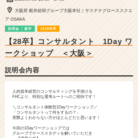
ン
サ
大阪府 船井総研グループ大阪本社｜サステナグローススクエ
ル
ア OSAKA
テ
ィ
説明会
新卒
2028年卒
ン
【28卒】コンサルタント 1Day ワ
グ
の
ークショップ ＜大阪＞
説
明
会
説明会内容
詳
細
|
人的資本経営のコンサルティングを手掛ける
ベ
FHCより、特別な選考ルートへのご招待です！
ン
チ
＼コンサルタント体験型1Dayワークショップ／
ャ
「コンサルタントって何をするの？」
実際よくわからない方がほとんどだと思います！
ー・
成
今回の1Dayワークショップでは
長
グループでケーススタディを解いていただき
企