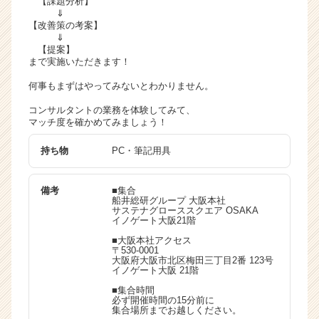
【課題分析】
⇓
業
【改善策の考案】
か
⇓
ら
【提案】
ス
まで実施いただきます！
カ
何事もまずはやってみないとわかりません。
ウ
ト
コンサルタントの業務を体験してみて、
が
マッチ度を確かめてみましょう！
届
く
持ち物
PC・筆記用具
就
活
備考
■集合
サ
船井総研グループ 大阪本社
イ
サステナグローススクエア OSAKA
イノゲート大阪21階
ト
チ
■大阪本社アクセス
〒530-0001
ア
大阪府大阪市北区梅田三丁目2番 123号
キ
イノゲート大阪 21階
ャ
■集合時間
リ
必ず開催時間の15分前に
集合場所までお越しください。
ア