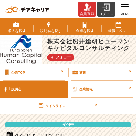
MENU
会員登録
ログイン
株
式
会
求人を
探す
説明会を
探す
企業を
探す
就職
イベント
社
株式会社船井総研ヒューマン
船
キャピタルコンサルティング
井
総
＋ フォロー
研
ヒ
>
>
企業TOP
募集
ュ
ー
マ
>
説明会
企業情報
ン
キ
>
ャ
タイムライン
ピ
タ
受付中
ル
コ
2026/07/09 13:00〜17:00