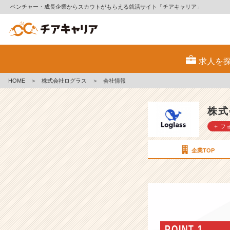
ベンチャー・成長企業からスカウトがもらえる就活サイト「チアキャリア」
株
式
求人を
会
社
HOME
＞
株式会社ログラス
＞
会社情報
ロ
グ
ラ
株式
ス
＋ フ
の
会
社
企業TOP
情
報
-
【良
い
景
気
POINT 1