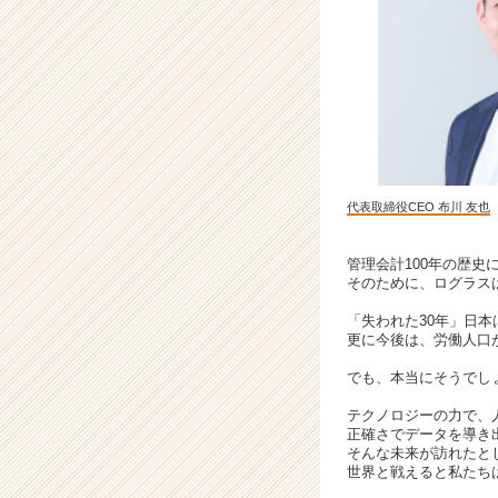
資
金
調
達
額
1
0
0
億
代表取締役CEO 布川 友也
円
突
破
管理会計100年の歴
そのために、ログラス
|
ベ
「失われた30年」日
ン
更に今後は、労働人口
チ
ャ
でも、本当にそうでし
ー・
テクノロジーの力で、
成
正確さでデータを導き
長
そんな未来が訪れたと
企
世界と戦えると私たち
業