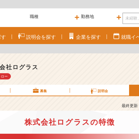
探す
説明会を
探す
企業を
探す
就職
イ
会社ログラス
ォロー
募集
説明会
最終更新： 
株式会社ログラスの特徴