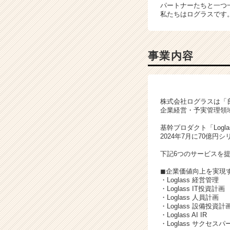
パートナーたちと一つ
か
私たちはログラスです
ら
ス
カ
ウ
事業内容
ト
が
届
く
株式会社ログラスは「
就
企業経営・予実管理領
活
基幹プロダクト「Log
サ
2024年7月に70億
イ
ト
下記6つのサービスを
チ
ア
◼︎企業価値向上を実現す
・Loglass 経営管理
キ
・Loglass IT投資計画
ャ
・Loglass 人員計画
リ
・Loglass 設備投資計
ア
・Loglass AI IR
・Loglass サクセス
（C