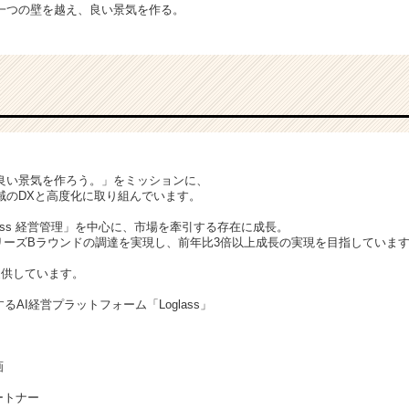
一つの壁を越え、良い景気を作る。
。
良い景気を作ろう。」をミッションに、
域のDXと高度化に取り組んでいます。
lass 経営管理」を中心に、市場を牽引する存在に成長。
円シリーズBラウンドの調達を実現し、前年比3倍以上成長の実現を目指していま
提供しています。
るAI経営プラットフォーム「Loglass」
画
パートナー