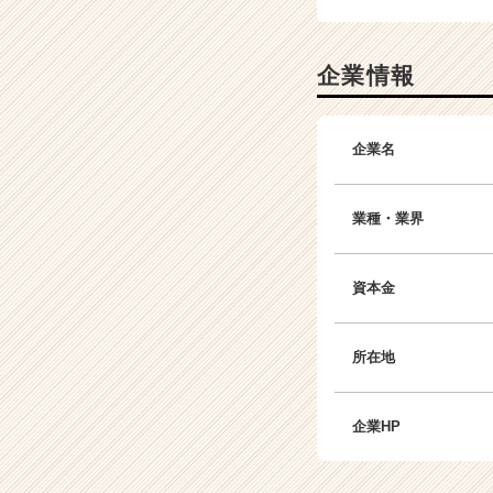
h
e
e
企業情報
r
C
a
企業名
r
e
e
業種・業界
r）
資本金
所在地
企業HP