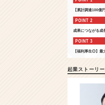
を
作
【累計調達100億
ろ
う。】
POINT 2
複
数
成果につながる成
の
S
POINT 3
a
a
【福利厚生◎】最
S
プ
ロ
ダ
起業ストーリー
ク
ト
開
発
／
累
計