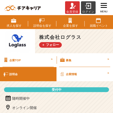
MENU
会員登録
ログイン
株
式
会
求人を
探す
説明会を
探す
企業を
探す
就職
イベント
社
ロ
株式会社ログラス
グ
＋ フォロー
ラ
ス
の
>
>
企業TOP
募集
説
明
会
>
説明会
企業情報
詳
細
|
受付中
ベ
ン
随時開催中
チ
オンライン開催
ャ