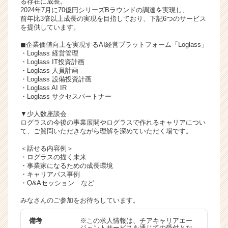
る存在に成長。
ャ
2024年7月に70億円シリーズBラウンドの調達を実現し、
前年比3倍以上成長の実現を目指しており、下記6つのサービス
リ
を提供しています。
ア
（C
◼︎企業価値向上を実現するAI経営プラットフォーム「Loglass」
h
・Loglass 経営管理
・Loglass IT投資計画
e
・Loglass 人員計画
e
・Loglass 設備投資計画
r
・Loglass AI IR
C
・Loglass サクセスパートナー
a
▼少人数座談会
r
ログラスの今後の事業展開やログラスで作れるキャリアについ
e
て、ご質問いただきながら理解を深めていただく場です。
e
＜話せる内容例＞
r）
・ログラスの描く未来
・事業家になるための成長環境
・キャリアパス事例
・Q&Aセッション など
みなさんのご参加をお待ちしています。
備考
※この求人情報は、チアキャリアエー
ジェントサービスを通じての受付とな