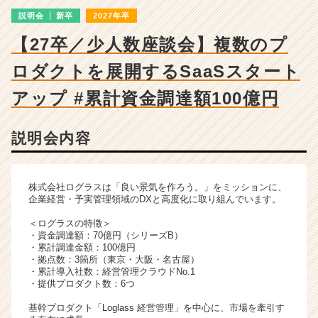
ー・
説明会
新卒
2027年卒
成
長
【27卒／少人数座談会】複数のプ
企
業
ロダクトを展開するSaaSスタート
か
ら
アップ #累計資金調達額100億円
ス
カ
説明会内容
ウ
ト
が
届
株式会社ログラスは「良い景気を作ろう。」をミッションに、
く
企業経営・予実管理領域のDXと高度化に取り組んでいます。
就
＜ログラスの特徴＞
活
・資金調達額：70億円（シリーズB）
サ
・累計調達金額：100億円
イ
・拠点数：3箇所（東京・大阪・名古屋）
・累計導入社数：経営管理クラウドNo.1
ト
・提供プロダクト数：6つ
チ
ア
基幹プロダクト「Loglass 経営管理」を中心に、市場を牽引す
キ