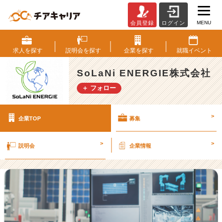
MENU
会員登録
ログイン
S
o
L
求人を
探す
説明会を
探す
企業を
探す
就職
イベント
a
N
SoLaNi ENERGIE株式会社
i
＋ フォロー
E
N
E
>
企業TOP
募集
R
G
I
>
>
説明会
企業情報
E
株
式
会
社
の
採