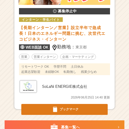
プ】
募集停止中
業
界
インターン・学生バイト
ト
【長期インターン／営業】設立半年で急成
ッ
長！日本のエネルギー問題に挑む、次世代エ
プ
コビジネス・インターン
ク
勤務地：
東京都
WEB面談 OK
ラ
ス
営業
営業インターン
企画・マーケティング
で
有
リモートワーク OK
学歴不問
土日休み
給
起業志望歓迎
未経験OK
転勤無し
残業少なめ
イ
ン
SoLaNi ENERGIE株式会社
タ
ー
2026年06月25日 14:40 更新
ン
募
ブックマーク
集
|
ベ
募集一覧へ