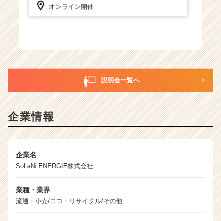
ト
オンライン開催
チ
ア
キ
ャ
リ
ア
（C
説明会一覧へ
h
e
e
企業情報
r
C
a
r
企業名
e
SoLaNi ENERGIE株式会社
e
r）
業種・業界
流通・小売/エコ・リサイクル/その他