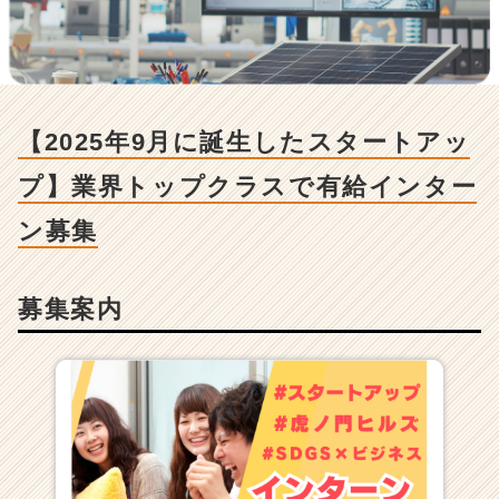
用/
求
人
-
【2
0
【2025年9月に誕生したスタートアッ
2
5
プ】業界トップクラスで有給インター
年
9
ン募集
月
に
誕
募集案内
生
し
た
ス
タ
ー
ト
ア
ッ