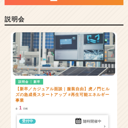
ン
チ
ャ
説明会
ー・
成
長
企
業
か
ら
ス
カ
ウ
ト
説明会
新卒
が
【新卒／カジュアル面談｜服装自由】虎ノ門ヒル
届
ズの急成長スタートアップ #再⽣可能エネルギー
く
事業
就
1
全
日程
活
サ
受付中
随時開催中
イ