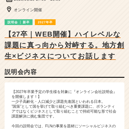
の
説
オンライン開催
明
会
説明会
新卒
2027年卒
詳
細
【27卒｜WEB開催】ハイレベルな
|
課題に真っ向から対峙する。地方創
ベ
ン
生×ビジネスについてお話します
チ
ャ
ー・
説明会内容
成
長
企
【2027年卒業予定の学生様を対象に『オンライン会社説明会』
業
を開催します！】
か
一少子高齢化・人口減少と課題先進国といわれる日本。
ら
”国策”として国を挙げて取り組むべき重要課題に、ボランティ
ス
アではなくビジネスとして取り組むことで持続可能な形で社会
課題解決に挑む集団です。
カ
ウ
今回の説明会では、FLNの事業を題材にソーシャルビジネスの
ト