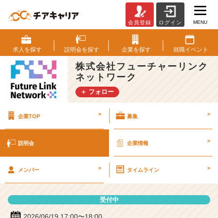
MENU
会員登録
ログイン
株
式
会
求人を
探す
説明会を
探す
企業を
探す
就職
イベント
社
株式会社フューチャーリンク
フ
ネットワーク
ュ
ー
＋ フォロー
チ
ャ
>
>
企業TOP
募集
ー
リ
ン
>
説明会
企業情報
ク
ネ
>
>
ッ
メンバー
タイムライン
ト
ワ
受付中
ー
ク
2026/06/19 17:00〜18:00