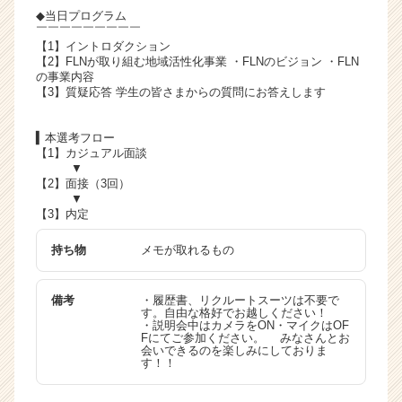
r
◆当日プログラム
e
￣￣￣￣￣￣￣￣￣
【1】イントロダクション
e
【2】FLNが取り組む地域活性化事業 ・FLNのビジョン ・FLN
r）
の事業内容
【3】質疑応答 学生の皆さまからの質問にお答えします
▍本選考フロー
【1】カジュアル面談
▼
【2】面接（3回）
▼
【3】内定
持ち物
メモが取れるもの
備考
・履歴書、リクルートスーツは不要で
す。自由な格好でお越しください！
・説明会中はカメラをON・マイクはOF
Fにてご参加ください。 みなさんとお
会いできるのを楽しみにしておりま
す！！