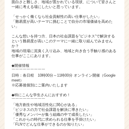
面白さと難しさ、地域が置かれている現状、について皆さんと
が
一緒に考える場にしたいと思っています。
届
「せっかく働くなら社会貢献性の高い仕事がしたい」
く
「難易度が高いテーマに挑むことで自分の市場価値を高めた
就
い」
活
サ
こんな想いを持つ方、日本の社会課題を“ビジネス“で解決する
という難易度が高いこのテーマに一緒に取り組んでみません
イ
か？
ト
地域の現場に泥臭く入り込み、地域と向き合う手触り感のある
チ
仕事がここにあります。
ア
◆開催情報
キ
￣￣￣￣￣￣￣￣￣
ャ
日時：各日程 10時00分～11時00分 オンライン開催（Google
リ
meet）
ア
※応募後個別にご案内いたします
（C
◆特にこんな学生さんにおすすめ！
h
￣￣￣￣￣￣￣￣￣
e
「地方創生や地域活性化に関心がある」
e
「ビジネスの力で社会課題を解決に導きたい」
r
「優秀なメンバーが集う組織の中で成長したい」
「これからの時代に求められる仕事を手掛けたい」
C
「FLNでどんな仕事ができるのか知りたい」
a