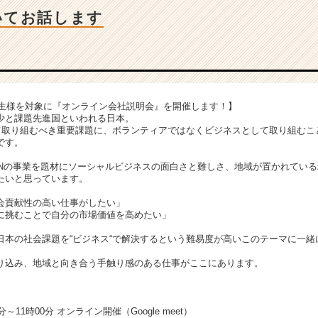
いてお話します
の学生様を対象に『オンライン会社説明会』を開催します！】
少と課題先進国といわれる日本。
げて取り組むべき重要課題に、ボランティアではなくビジネスとして取り組むこ
です。
LNの事業を題材にソーシャルビジネスの面白さと難しさ、地域が置かれてい
たいと思っています。
会貢献性の高い仕事がしたい」
に挑むことで自分の市場価値を高めたい」
日本の社会課題を“ビジネス“で解決するという難易度が高いこのテーマに一緒
り込み、地域と向き合う手触り感のある仕事がここにあります。
～11時00分 オンライン開催（Google meet）