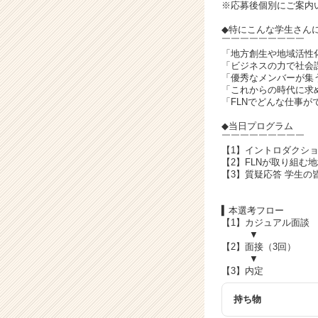
ウ
※応募後個別にご案内
ト
◆特にこんな学生さん
が
￣￣￣￣￣￣￣￣￣
届
「地方創生や地域活性
く
「ビジネスの力で社会
就
「優秀なメンバーが集
「これからの時代に求
活
「FLNでどんな仕事が
サ
イ
◆当日プログラム
ト
￣￣￣￣￣￣￣￣￣
【1】イントロダクシ
チ
【2】FLNが取り組む地
ア
【3】質疑応答 学生
キ
ャ
▍本選考フロー
リ
【1】カジュアル面
ア
▼
（C
【2】面接（3回）
h
▼
e
【3】内定
e
持ち物
r
C