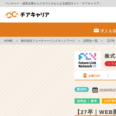
ベンチャー・成長企業からスカウトがもらえる就活サイト「チアキャリア」
株
式
求人を
会
社
HOME
＞
株式会社フューチャーリンクネットワーク
＞
説明会一覧
＞
【27
フ
ュ
ー
株式
チ
＋ フ
ャ
ー
リ
企業TOP
ン
ク
受付中
2026/05/
ネ
ッ
説明会
新卒
2027年
ト
ワ
【27卒｜WE
ー