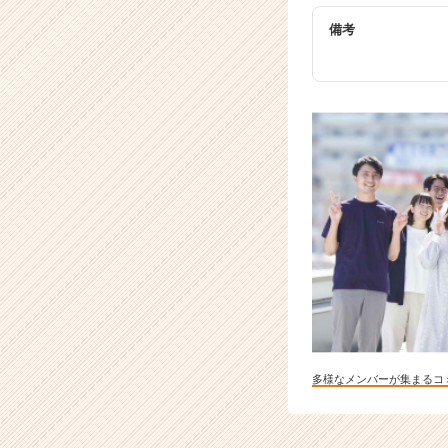
a
備考
r
e
e
r）
多様なメンバーが集まるコ