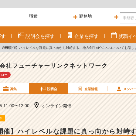
探す
説明会を
探す
企業を
探す
就職
イ
卒｜WEB開催】ハイレベルな課題に真っ向から対峙する。地方創生×ビジネスについてお話し
会社フューチャーリンクネットワーク
ォロー
募集
説明会
企業情報
メンバ
25 11:00〜12:00
オンライン開催
卒
B開催】ハイレベルな課題に真っ向から対峙