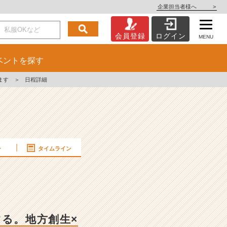
企業担当者様へ
>
会員登録
ログイン
MENU
ベント
を探す
ます
＞
日程詳細
ー
タイムライン
する。地方創生×