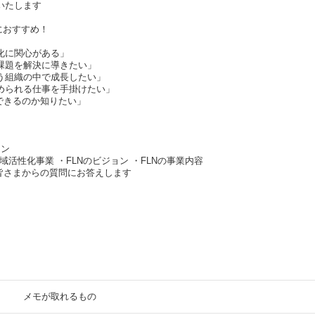
いたします
におすすめ！
化に関心がある」
課題を解決に導きたい」
う組織の中で成長したい」
められる仕事を手掛けたい」
できるのか知りたい」
ョン
域活性化事業 ・FLNのビジョン ・FLNの事業内容
の皆さまからの質問にお答えします
談
メモが取れるもの