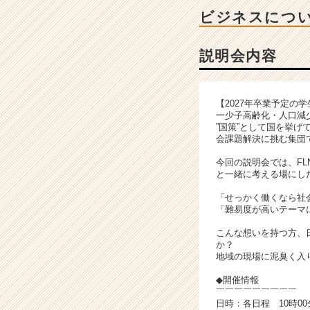
ク
ビジネスにつ
の
説
明
説明会内容
会
詳
細
【2027年卒業予定
|
一少子高齢化・人口減
ベ
”国策”として国を挙
ン
会課題解決に挑む集団
チ
今回の説明会では、F
ャ
と一緒に考える場にし
ー・
成
「せっかく働くなら社
「難易度が高いテーマ
長
企
こんな想いを持つ方、
業
か？
か
地域の現場に泥臭く入
ら
◆開催情報
ス
￣￣￣￣￣￣￣￣￣
カ
日時：各日程 10時00分